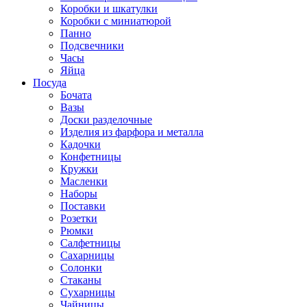
Коробки и шкатулки
Коробки с миниатюрой
Панно
Подсвечники
Часы
Яйца
Посуда
Бочата
Вазы
Доски разделочные
Изделия из фарфора и металла
Кадочки
Конфетницы
Кружки
Масленки
Наборы
Поставки
Розетки
Рюмки
Салфетницы
Сахарницы
Солонки
Стаканы
Сухарницы
Чайницы