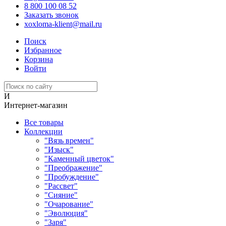
8 800 100 08 52
Заказать звонок
xoxloma-klient@mail.ru
Поиск
Избранное
Корзина
Войти
И
Интернет-магазин
Все товары
Коллекции
"Вязь времен"
"Изыск"
"Каменный цветок"
"Преображение"
"Пробуждение"
"Рассвет"
"Сияние"
"Очарование"
"Эволюция"
"Заря"