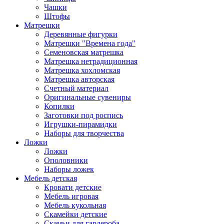
Чашки
Штофы
Матрешки
Деревянные фигурки
Матрешки "Времена года"
Семеновская матрешка
Матрешка нетрадиционная
Матрешка хохломская
Матрешка авторская
Счетный материал
Оригинальные сувениры
Копилки
Заготовки под роспись
Игрушки-пирамидки
Наборы для творчества
Ложки
Ложки
Ополовники
Наборы ложек
Мебель детская
Кровати детские
Мебель игровая
Мебель кукольная
Скамейки детские
Скамьи для гардероба