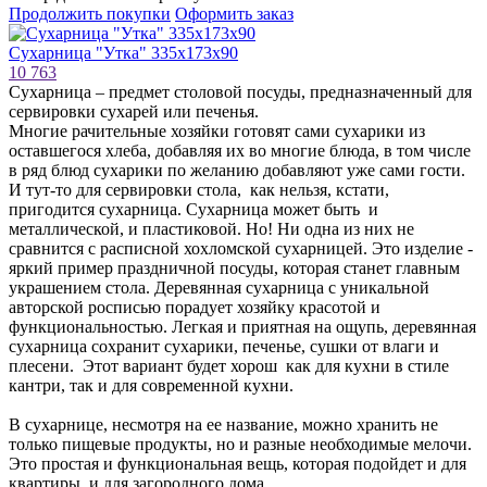
Продолжить покупки
Оформить заказ
Сухарница "Утка" 335х173х90
10 763
Сухарница – предмет столовой посуды, предназначенный для
сервировки сухарей или печенья.
Многие рачительные хозяйки готовят сами сухарики из
оставшегося хлеба, добавляя их во многие блюда, в том числе
в ряд блюд сухарики по желанию добавляют уже сами гости.
И тут-то для сервировки стола, как нельзя, кстати,
пригодится сухарница. Сухарница может быть и
металлической, и пластиковой. Но! Ни одна из них не
сравнится с расписной хохломской сухарницей. Это изделие -
яркий пример праздничной посуды, которая станет главным
украшением стола. Деревянная сухарница с уникальной
авторской росписью порадует хозяйку красотой и
функциональностью. Легкая и приятная на ощупь, деревянная
сухарница сохранит сухарики, печенье, сушки от влаги и
плесени. Этот вариант будет хорош как для кухни в стиле
кантри, так и для современной кухни.
В сухарнице, несмотря на ее название, можно хранить не
только пищевые продукты, но и разные необходимые мелочи.
Это простая и функциональная вещь, которая подойдет и для
квартиры, и для загородного дома.