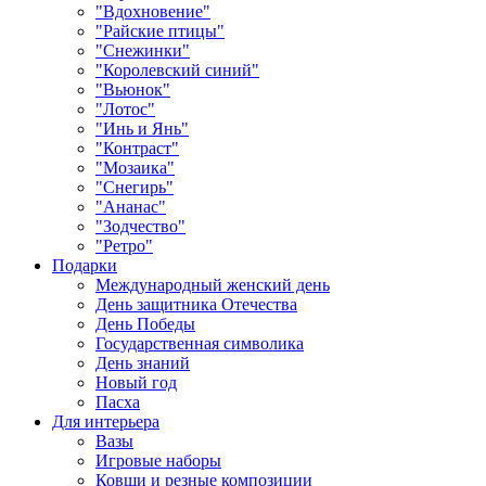
"Вдохновение"
"Райские птицы"
"Снежинки"
"Королевский синий"
"Вьюнок"
"Лотос"
"Инь и Янь"
"Контраст"
"Мозаика"
"Снегирь"
"Ананас"
"Зодчество"
"Ретро"
Подарки
Международный женский день
День защитника Отечества
День Победы
Государственная символика
День знаний
Новый год
Пасха
Для интерьера
Вазы
Игровые наборы
Ковши и резные композиции