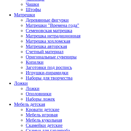
Чашки
Штофы
Матрешки
Деревянные фигурки
Матрешки "Времена года"
Семеновская матрешка
Матрешка нетрадиционная
Матрешка хохломская
Матрешка авторская
Счетный материал
Оригинальные сувениры
Копилки
Заготовки под роспись
Игрушки-пирамидки
Наборы для творчества
Ложки
Ложки
Ополовники
Наборы ложек
Мебель детская
Кровати детские
Мебель игровая
Мебель кукольная
Скамейки детские
Скамьи для гардероба