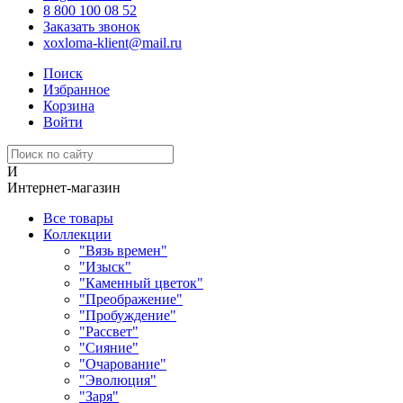
8 800 100 08 52
Заказать звонок
xoxloma-klient@mail.ru
Поиск
Избранное
Корзина
Войти
И
Интернет-магазин
Все товары
Коллекции
"Вязь времен"
"Изыск"
"Каменный цветок"
"Преображение"
"Пробуждение"
"Рассвет"
"Сияние"
"Очарование"
"Эволюция"
"Заря"