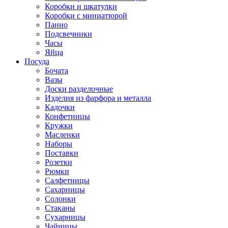
Коробки и шкатулки
Коробки с миниатюрой
Панно
Подсвечники
Часы
Яйца
Посуда
Бочата
Вазы
Доски разделочные
Изделия из фарфора и металла
Кадочки
Конфетницы
Кружки
Масленки
Наборы
Поставки
Розетки
Рюмки
Салфетницы
Сахарницы
Солонки
Стаканы
Сухарницы
Чайницы