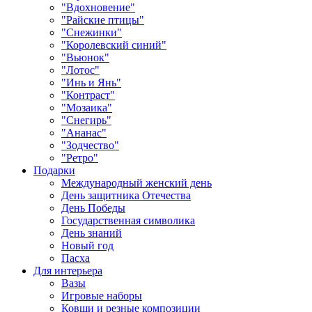
"Вдохновение"
"Райские птицы"
"Снежинки"
"Королевский синий"
"Вьюнок"
"Лотос"
"Инь и Янь"
"Контраст"
"Мозаика"
"Снегирь"
"Ананас"
"Зодчество"
"Ретро"
Подарки
Международный женский день
День защитника Отечества
День Победы
Государственная символика
День знаний
Новый год
Пасха
Для интерьера
Вазы
Игровые наборы
Ковши и резные композиции