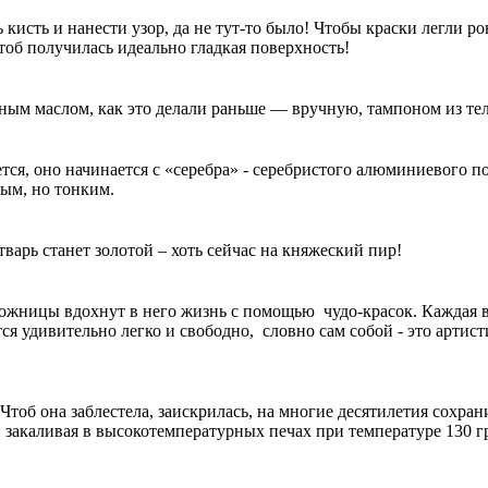
ь кисть и нанести узор, да не тут-то было! Чтобы краски легли 
тоб получилась идеально гладкая поверхность!
ным маслом, как это делали раньше — вручную, тампоном из те
тся, оно начинается с «серебра» - серебристого алюминиевого п
ным, но тонким.
тварь станет золотой – хоть сейчас на княжеский пир!
удожницы вдохнут в него жизнь с помощью чудо-красок. Каждая в
 удивительно легко и свободно, словно сам собой - это артист
тоб она заблестела, заискрилась, на многие десятилетия сохрани
 закаливая в высокотемпературных печах при температуре 130 г