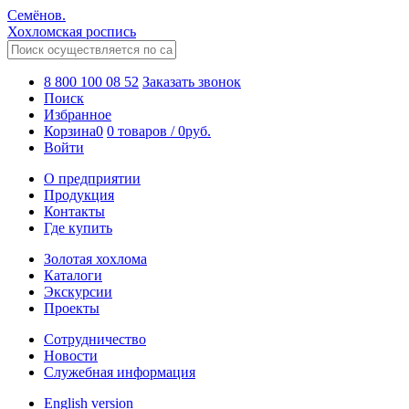
Семёнов.
Хохломская роспись
8 800 100 08 52
Заказать звонок
Поиск
Избранное
Корзина
0
0 товаров
/
0
руб.
Войти
О предприятии
Продукция
Контакты
Где купить
Золотая хохлома
Каталоги
Экскурсии
Проекты
Сотрудничество
Новости
Служебная информация
English version