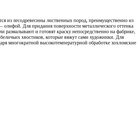
тся из лесодревесины лиственных пород, преимущественно из
— олифой. Для придания поверхности металлического оттенка
ли размалывают и готовят краску непосредственно на фабрике,
беличьих хвостиков, которые вяжут сами художники. Для
даря многократной высокотемпературной обработке хохломские