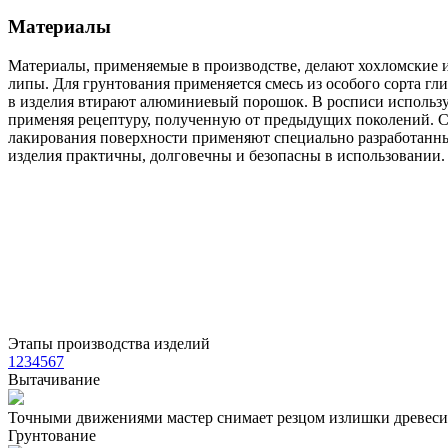
Материалы
Материалы, применяемые в производстве, делают хохломские 
липы. Для грунтования применяется смесь из особого сорта г
в изделия втирают алюминиевый порошок. В росписи используют
применяя рецептуру, полученную от предыдущих поколений. С
лакирования поверхности применяют специально разработанны
изделия практичны, долговечны и безопасны в использовании.
Этапы производства изделий
1
2
3
4
5
6
7
Вытачивание
Точными движениями мастер снимает резцом излишки древеси
Грунтование