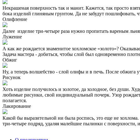
Некрашеная поверхность так и манит. Кажется, так просто взят
бока изделий глиняным грунтом. Да не забудут пошлифовать, ч
Олифление
Далее изделие три-четыре раза нужно пропитать вареным льня
Лужение
А как же рождается знаменитое хохломское «золото»? Оказывае
Задача мастера - добиться, чтобы слой был одновременно плот
Обжиг
Ну, а теперь волшебство - слой олифы и в печь. После обжига у
Рисунок
Хоть изделие получилось и золотое, да холодное, без души. Х
любимые рисунки, свой индивидуальный почерк. Узор рождается
полагается.
Лакирование
Какой бы выразительной ни была роспись, это еще не хохлома. Ч
три-четыре подряд, удаляя малейшие пылинки с поверхности, и
О предприятии