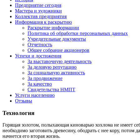
Предприятие сегодня
Мастера и художники
Коллектив предприятия
Информация к раскрытию
Раскрытие информации
Политика об обработки персональных данных
Учредительные документы
Отчетность
Общее собрание акционеров
Успехи и достижения
За выставочную деятельность
За деловую репутацию
За социальную активность
За продвижение
За качество
Свидетельства НМПТ
Услуги населению
Отзывы
Технология
Горящая золотом, полыхающая киноварью хохлома не имеет себе
необходимо заготовить древесину, ободрать с нее кору, потом д
начнется его вторая жизнь.