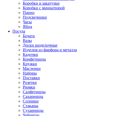
Коробки и шкатулки
Коробки с миниатюрой
Панно
Подсвечники
Часы
Яйца
Посуда
Бочата
Вазы
Доски разделочные
Изделия из фарфора и металла
Кадочки
Конфетницы
Кружки
Масленки
Наборы
Поставки
Розетки
Рюмки
Салфетницы
Сахарницы
Солонки
Стаканы
Сухарницы
Чайницы