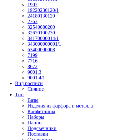
1907
19220230120/1
24180130120
2763
32540080200
32670100230
34170000014/1
343000000001/1
63400000008
7199
7716
8672
9001.3
9001.4/1
Вид росписи
Сияние
Тип
Вазы
Изделия из фарфора и металла
Конфетницы
Наборы
Панно
Подсвечники
Поставки
Сахарницы