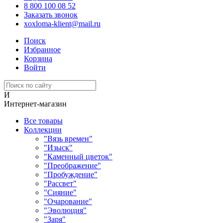
8 800 100 08 52
Заказать звонок
xoxloma-klient@mail.ru
Поиск
Избранное
Корзина
Войти
И
Интернет-магазин
Все товары
Коллекции
"Вязь времен"
"Изыск"
"Каменный цветок"
"Преображение"
"Пробуждение"
"Рассвет"
"Сияние"
"Очарование"
"Эволюция"
"Заря"