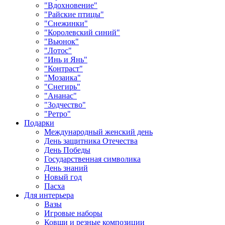
"Вдохновение"
"Райские птицы"
"Снежинки"
"Королевский синий"
"Вьюнок"
"Лотос"
"Инь и Янь"
"Контраст"
"Мозаика"
"Снегирь"
"Ананас"
"Зодчество"
"Ретро"
Подарки
Международный женский день
День защитника Отечества
День Победы
Государственная символика
День знаний
Новый год
Пасха
Для интерьера
Вазы
Игровые наборы
Ковши и резные композиции