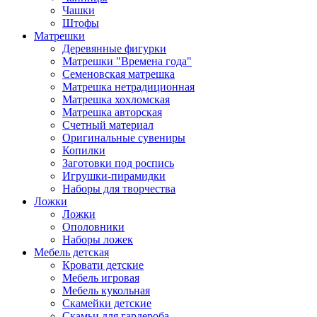
Чашки
Штофы
Матрешки
Деревянные фигурки
Матрешки "Времена года"
Семеновская матрешка
Матрешка нетрадиционная
Матрешка хохломская
Матрешка авторская
Счетный материал
Оригинальные сувениры
Копилки
Заготовки под роспись
Игрушки-пирамидки
Наборы для творчества
Ложки
Ложки
Ополовники
Наборы ложек
Мебель детская
Кровати детские
Мебель игровая
Мебель кукольная
Скамейки детские
Скамьи для гардероба