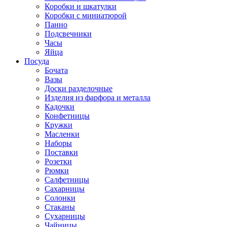
Коробки и шкатулки
Коробки с миниатюрой
Панно
Подсвечники
Часы
Яйца
Посуда
Бочата
Вазы
Доски разделочные
Изделия из фарфора и металла
Кадочки
Конфетницы
Кружки
Масленки
Наборы
Поставки
Розетки
Рюмки
Салфетницы
Сахарницы
Солонки
Стаканы
Сухарницы
Чайницы