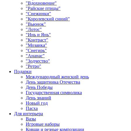
"Вдохновение"
"Райские птицы"
"Снежинки"
"Королевский синий"
"Вьюнок"
"Лотос"
"Инь и Янь"
"Контраст"
"Мозаика"
"Снегирь"
"Ананас"
"Зодчество"
"Ретро"
Подарки
Международный женский день
День защитника Отечества
День Победы
Государственная символика
День знаний
Новый год
Пасха
Для интерьера
Вазы
Игровые наборы
Ковши и резные композиции