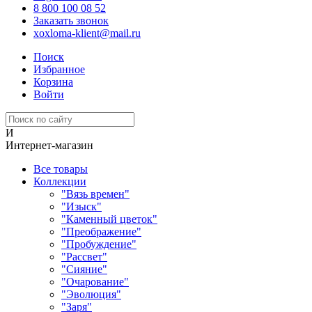
8 800 100 08 52
Заказать звонок
xoxloma-klient@mail.ru
Поиск
Избранное
Корзина
Войти
И
Интернет-магазин
Все товары
Коллекции
"Вязь времен"
"Изыск"
"Каменный цветок"
"Преображение"
"Пробуждение"
"Рассвет"
"Сияние"
"Очарование"
"Эволюция"
"Заря"