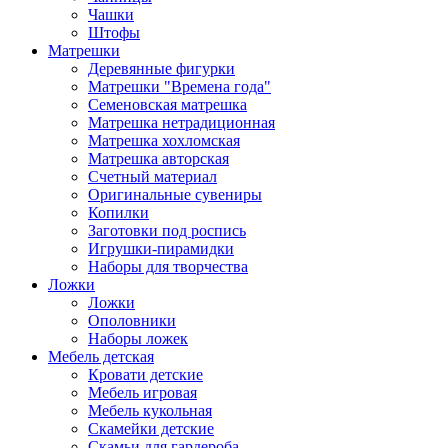
Чашки
Штофы
Матрешки
Деревянные фигурки
Матрешки "Времена года"
Семеновская матрешка
Матрешка нетрадиционная
Матрешка хохломская
Матрешка авторская
Счетный материал
Оригинальные сувениры
Копилки
Заготовки под роспись
Игрушки-пирамидки
Наборы для творчества
Ложки
Ложки
Ополовники
Наборы ложек
Мебель детская
Кровати детские
Мебель игровая
Мебель кукольная
Скамейки детские
Скамьи для гардероба