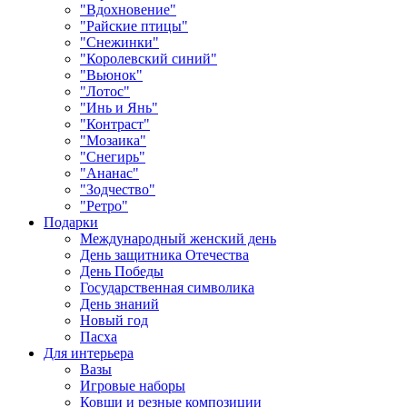
"Вдохновение"
"Райские птицы"
"Снежинки"
"Королевский синий"
"Вьюнок"
"Лотос"
"Инь и Янь"
"Контраст"
"Мозаика"
"Снегирь"
"Ананас"
"Зодчество"
"Ретро"
Подарки
Международный женский день
День защитника Отечества
День Победы
Государственная символика
День знаний
Новый год
Пасха
Для интерьера
Вазы
Игровые наборы
Ковши и резные композиции