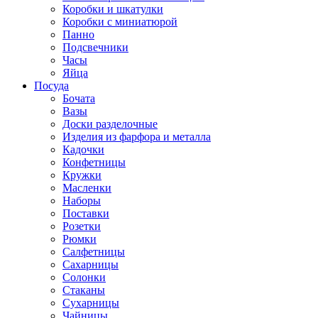
Коробки и шкатулки
Коробки с миниатюрой
Панно
Подсвечники
Часы
Яйца
Посуда
Бочата
Вазы
Доски разделочные
Изделия из фарфора и металла
Кадочки
Конфетницы
Кружки
Масленки
Наборы
Поставки
Розетки
Рюмки
Салфетницы
Сахарницы
Солонки
Стаканы
Сухарницы
Чайницы