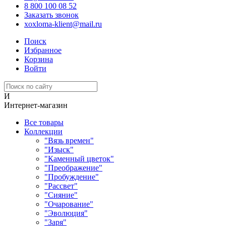
8 800 100 08 52
Заказать звонок
xoxloma-klient@mail.ru
Поиск
Избранное
Корзина
Войти
И
Интернет-магазин
Все товары
Коллекции
"Вязь времен"
"Изыск"
"Каменный цветок"
"Преображение"
"Пробуждение"
"Рассвет"
"Сияние"
"Очарование"
"Эволюция"
"Заря"