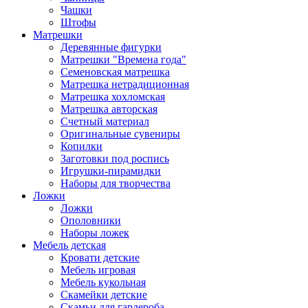
Чашки
Штофы
Матрешки
Деревянные фигурки
Матрешки "Времена года"
Семеновская матрешка
Матрешка нетрадиционная
Матрешка хохломская
Матрешка авторская
Счетный материал
Оригинальные сувениры
Копилки
Заготовки под роспись
Игрушки-пирамидки
Наборы для творчества
Ложки
Ложки
Ополовники
Наборы ложек
Мебель детская
Кровати детские
Мебель игровая
Мебель кукольная
Скамейки детские
Скамьи для гардероба