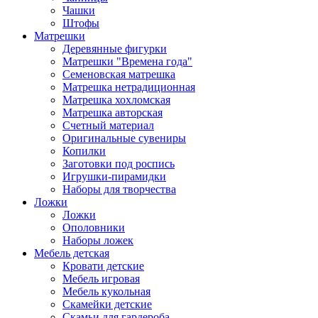
Чашки
Штофы
Матрешки
Деревянные фигурки
Матрешки "Времена года"
Семеновская матрешка
Матрешка нетрадиционная
Матрешка хохломская
Матрешка авторская
Счетный материал
Оригинальные сувениры
Копилки
Заготовки под роспись
Игрушки-пирамидки
Наборы для творчества
Ложки
Ложки
Ополовники
Наборы ложек
Мебель детская
Кровати детские
Мебель игровая
Мебель кукольная
Скамейки детские
Скамьи для гардероба