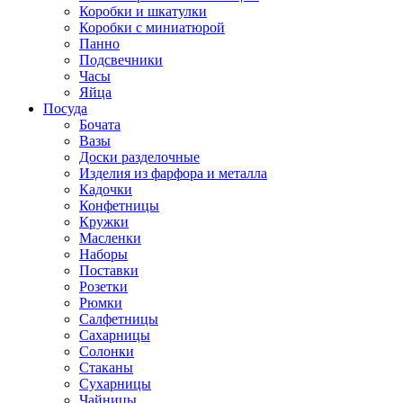
Коробки и шкатулки
Коробки с миниатюрой
Панно
Подсвечники
Часы
Яйца
Посуда
Бочата
Вазы
Доски разделочные
Изделия из фарфора и металла
Кадочки
Конфетницы
Кружки
Масленки
Наборы
Поставки
Розетки
Рюмки
Салфетницы
Сахарницы
Солонки
Стаканы
Сухарницы
Чайницы