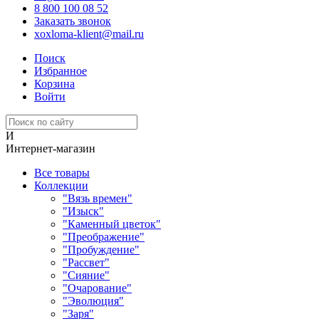
8 800 100 08 52
Заказать звонок
xoxloma-klient@mail.ru
Поиск
Избранное
Корзина
Войти
И
Интернет-магазин
Все товары
Коллекции
"Вязь времен"
"Изыск"
"Каменный цветок"
"Преображение"
"Пробуждение"
"Рассвет"
"Сияние"
"Очарование"
"Эволюция"
"Заря"