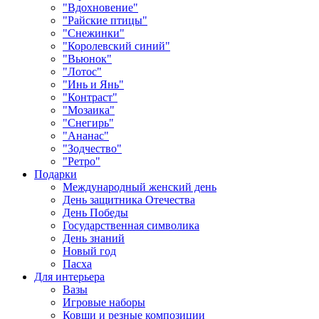
"Вдохновение"
"Райские птицы"
"Снежинки"
"Королевский синий"
"Вьюнок"
"Лотос"
"Инь и Янь"
"Контраст"
"Мозаика"
"Снегирь"
"Ананас"
"Зодчество"
"Ретро"
Подарки
Международный женский день
День защитника Отечества
День Победы
Государственная символика
День знаний
Новый год
Пасха
Для интерьера
Вазы
Игровые наборы
Ковши и резные композиции