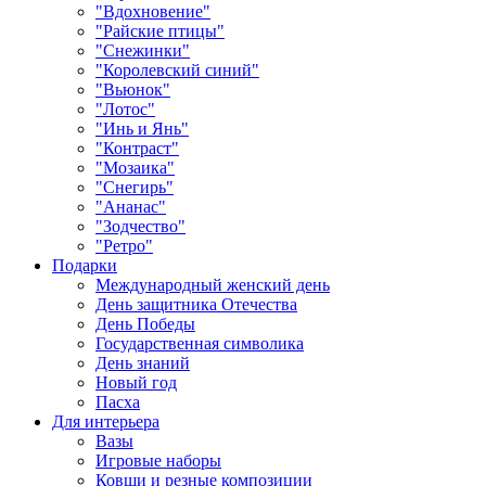
"Вдохновение"
"Райские птицы"
"Снежинки"
"Королевский синий"
"Вьюнок"
"Лотос"
"Инь и Янь"
"Контраст"
"Мозаика"
"Снегирь"
"Ананас"
"Зодчество"
"Ретро"
Подарки
Международный женский день
День защитника Отечества
День Победы
Государственная символика
День знаний
Новый год
Пасха
Для интерьера
Вазы
Игровые наборы
Ковши и резные композиции