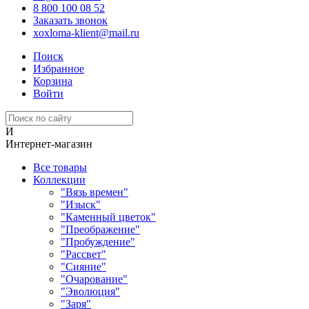
8 800 100 08 52
Заказать звонок
xoxloma-klient@mail.ru
Поиск
Избранное
Корзина
Войти
И
Интернет-магазин
Все товары
Коллекции
"Вязь времен"
"Изыск"
"Каменный цветок"
"Преображение"
"Пробуждение"
"Рассвет"
"Сияние"
"Очарование"
"Эволюция"
"Заря"