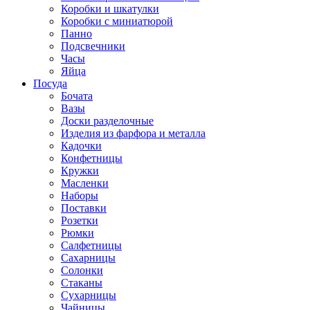
Коробки и шкатулки
Коробки с миниатюрой
Панно
Подсвечники
Часы
Яйца
Посуда
Бочата
Вазы
Доски разделочные
Изделия из фарфора и металла
Кадочки
Конфетницы
Кружки
Масленки
Наборы
Поставки
Розетки
Рюмки
Салфетницы
Сахарницы
Солонки
Стаканы
Сухарницы
Чайницы