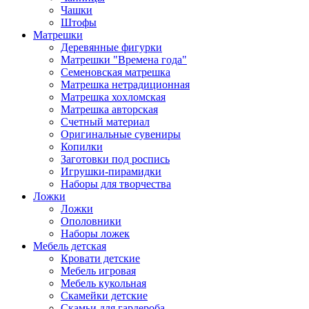
Чашки
Штофы
Матрешки
Деревянные фигурки
Матрешки "Времена года"
Семеновская матрешка
Матрешка нетрадиционная
Матрешка хохломская
Матрешка авторская
Счетный материал
Оригинальные сувениры
Копилки
Заготовки под роспись
Игрушки-пирамидки
Наборы для творчества
Ложки
Ложки
Ополовники
Наборы ложек
Мебель детская
Кровати детские
Мебель игровая
Мебель кукольная
Скамейки детские
Скамьи для гардероба