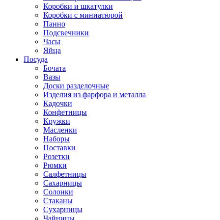
Коробки и шкатулки
Коробки с миниатюрой
Панно
Подсвечники
Часы
Яйца
Посуда
Бочата
Вазы
Доски разделочные
Изделия из фарфора и металла
Кадочки
Конфетницы
Кружки
Масленки
Наборы
Поставки
Розетки
Рюмки
Салфетницы
Сахарницы
Солонки
Стаканы
Сухарницы
Чайницы