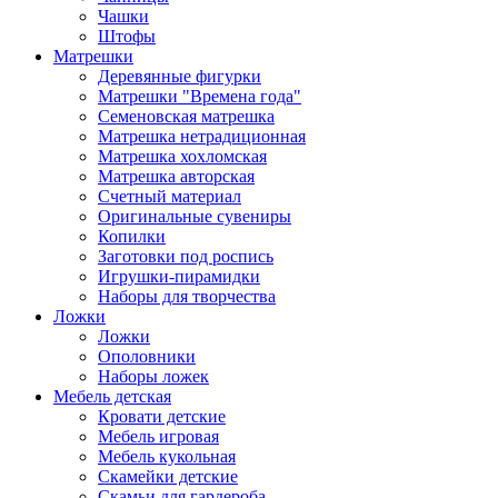
Чашки
Штофы
Матрешки
Деревянные фигурки
Матрешки "Времена года"
Семеновская матрешка
Матрешка нетрадиционная
Матрешка хохломская
Матрешка авторская
Счетный материал
Оригинальные сувениры
Копилки
Заготовки под роспись
Игрушки-пирамидки
Наборы для творчества
Ложки
Ложки
Ополовники
Наборы ложек
Мебель детская
Кровати детские
Мебель игровая
Мебель кукольная
Скамейки детские
Скамьи для гардероба