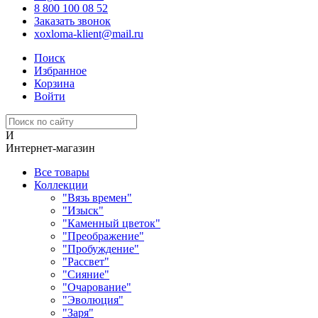
8 800 100 08 52
Заказать звонок
xoxloma-klient@mail.ru
Поиск
Избранное
Корзина
Войти
И
Интернет-магазин
Все товары
Коллекции
"Вязь времен"
"Изыск"
"Каменный цветок"
"Преображение"
"Пробуждение"
"Рассвет"
"Сияние"
"Очарование"
"Эволюция"
"Заря"