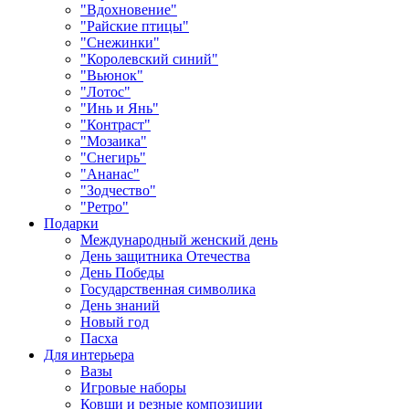
"Вдохновение"
"Райские птицы"
"Снежинки"
"Королевский синий"
"Вьюнок"
"Лотос"
"Инь и Янь"
"Контраст"
"Мозаика"
"Снегирь"
"Ананас"
"Зодчество"
"Ретро"
Подарки
Международный женский день
День защитника Отечества
День Победы
Государственная символика
День знаний
Новый год
Пасха
Для интерьера
Вазы
Игровые наборы
Ковши и резные композиции