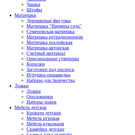
Чашки
Штофы
Матрешки
Деревянные фигурки
Матрешки "Времена года"
Семеновская матрешка
Матрешка нетрадиционная
Матрешка хохломская
Матрешка авторская
Счетный материал
Оригинальные сувениры
Копилки
Заготовки под роспись
Игрушки-пирамидки
Наборы для творчества
Ложки
Ложки
Ополовники
Наборы ложек
Мебель детская
Кровати детские
Мебель игровая
Мебель кукольная
Скамейки детские
Скамьи для гардероба