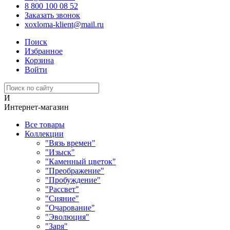
8 800 100 08 52
Заказать звонок
xoxloma-klient@mail.ru
Поиск
Избранное
Корзина
Войти
И
Интернет-магазин
Все товары
Коллекции
"Вязь времен"
"Изыск"
"Каменный цветок"
"Преображение"
"Пробуждение"
"Рассвет"
"Сияние"
"Очарование"
"Эволюция"
"Заря"