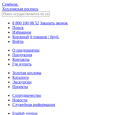
Семёнов.
Хохломская роспись
8 800 100 08 52
Заказать звонок
Поиск
Избранное
Корзина
0
0 товаров
/
0
руб.
Войти
О предприятии
Продукция
Контакты
Где купить
Золотая хохлома
Каталоги
Экскурсии
Проекты
Сотрудничество
Новости
Служебная информация
English version