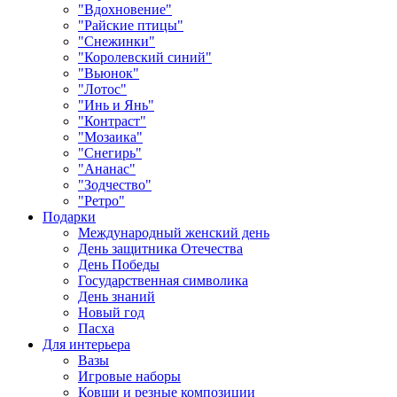
"Вдохновение"
"Райские птицы"
"Снежинки"
"Королевский синий"
"Вьюнок"
"Лотос"
"Инь и Янь"
"Контраст"
"Мозаика"
"Снегирь"
"Ананас"
"Зодчество"
"Ретро"
Подарки
Международный женский день
День защитника Отечества
День Победы
Государственная символика
День знаний
Новый год
Пасха
Для интерьера
Вазы
Игровые наборы
Ковши и резные композиции