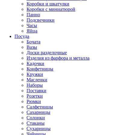
Коробки и шкатулки
Коробки с миниатюрой
Панно
Подсвечники
Часы
Яйца
Посуда
Бочата
Вазы
Доски разделочные
Изделия из фарфора и металла
Кадочки
Конфетницы
Кружки
Масленки
Наборы
Поставки
Розетки
Рюмки
Салфетницы
Сахарницы
Солонки
Стаканы
Сухарницы
Чайницы