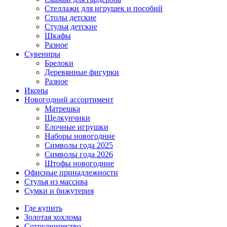
Стеллажи для игрушек и пособий
Столы детские
Стулья детские
Шкафы
Разное
Сувениры
Брелоки
Деревянные фигурки
Разное
Иконы
Новогодний ассортимент
Матрешка
Щелкунчики
Елочные игрушки
Наборы новогодние
Символы года 2025
Символы года 2026
Штофы новогодние
Офисные принадлежности
Стулья из массива
Сумки и бижутерия
Где купить
Золотая хохлома
Сотрудничество