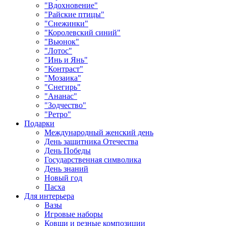
"Вдохновение"
"Райские птицы"
"Снежинки"
"Королевский синий"
"Вьюнок"
"Лотос"
"Инь и Янь"
"Контраст"
"Мозаика"
"Снегирь"
"Ананас"
"Зодчество"
"Ретро"
Подарки
Международный женский день
День защитника Отечества
День Победы
Государственная символика
День знаний
Новый год
Пасха
Для интерьера
Вазы
Игровые наборы
Ковши и резные композиции