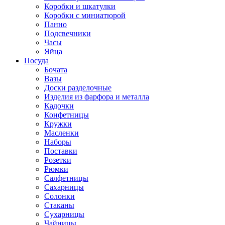
Коробки и шкатулки
Коробки с миниатюрой
Панно
Подсвечники
Часы
Яйца
Посуда
Бочата
Вазы
Доски разделочные
Изделия из фарфора и металла
Кадочки
Конфетницы
Кружки
Масленки
Наборы
Поставки
Розетки
Рюмки
Салфетницы
Сахарницы
Солонки
Стаканы
Сухарницы
Чайницы