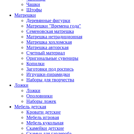
Чашки
Штофы
Матрешки
Деревянные фигурки
Матрешки "Времена года"
Семеновская матрешка
Матрешка нетрадиционная
Матрешка хохломская
Матрешка авторская
Счетный материал
Оригинальные сувениры
Копилки
Заготовки под роспись
Игрушки-пирамидки
Наборы для творчества
Ложки
Ложки
Ополовники
Наборы ложек
Мебель детская
Кровати детские
Мебель игровая
Мебель кукольная
Скамейки детские
Скамьи для гардероба