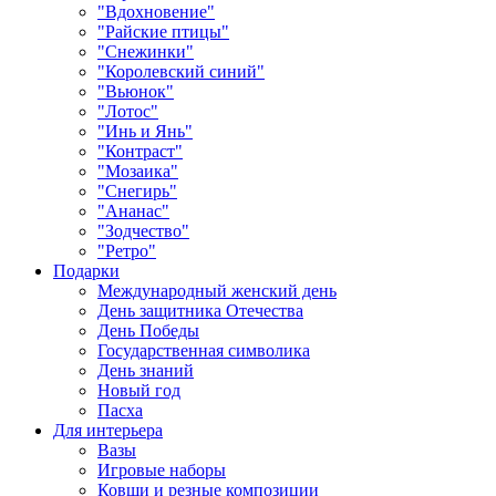
"Вдохновение"
"Райские птицы"
"Снежинки"
"Королевский синий"
"Вьюнок"
"Лотос"
"Инь и Янь"
"Контраст"
"Мозаика"
"Снегирь"
"Ананас"
"Зодчество"
"Ретро"
Подарки
Международный женский день
День защитника Отечества
День Победы
Государственная символика
День знаний
Новый год
Пасха
Для интерьера
Вазы
Игровые наборы
Ковши и резные композиции