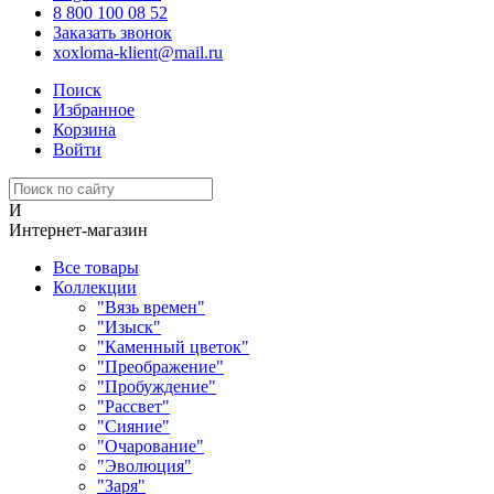
8 800 100 08 52
Заказать звонок
xoxloma-klient@mail.ru
Поиск
Избранное
Корзина
Войти
И
Интернет-магазин
Все товары
Коллекции
"Вязь времен"
"Изыск"
"Каменный цветок"
"Преображение"
"Пробуждение"
"Рассвет"
"Сияние"
"Очарование"
"Эволюция"
"Заря"