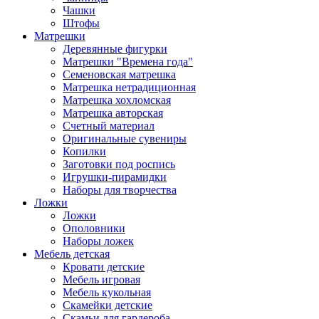
Чашки
Штофы
Матрешки
Деревянные фигурки
Матрешки "Времена года"
Семеновская матрешка
Матрешка нетрадиционная
Матрешка хохломская
Матрешка авторская
Счетный материал
Оригинальные сувениры
Копилки
Заготовки под роспись
Игрушки-пирамидки
Наборы для творчества
Ложки
Ложки
Ополовники
Наборы ложек
Мебель детская
Кровати детские
Мебель игровая
Мебель кукольная
Скамейки детские
Скамьи для гардероба