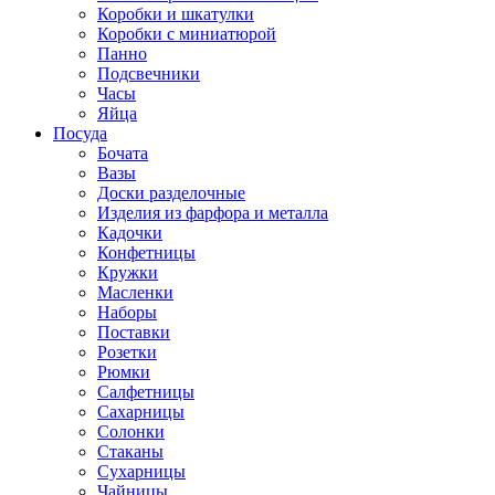
Коробки и шкатулки
Коробки с миниатюрой
Панно
Подсвечники
Часы
Яйца
Посуда
Бочата
Вазы
Доски разделочные
Изделия из фарфора и металла
Кадочки
Конфетницы
Кружки
Масленки
Наборы
Поставки
Розетки
Рюмки
Салфетницы
Сахарницы
Солонки
Стаканы
Сухарницы
Чайницы