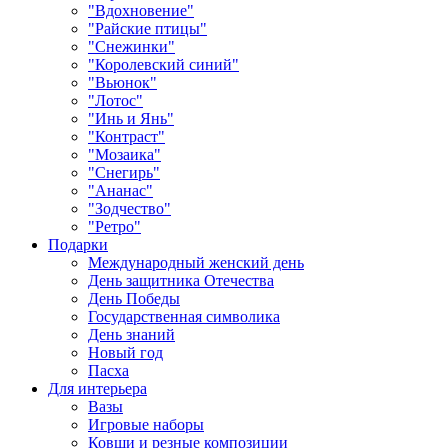
"Вдохновение"
"Райские птицы"
"Снежинки"
"Королевский синий"
"Вьюнок"
"Лотос"
"Инь и Янь"
"Контраст"
"Мозаика"
"Снегирь"
"Ананас"
"Зодчество"
"Ретро"
Подарки
Международный женский день
День защитника Отечества
День Победы
Государственная символика
День знаний
Новый год
Пасха
Для интерьера
Вазы
Игровые наборы
Ковши и резные композиции