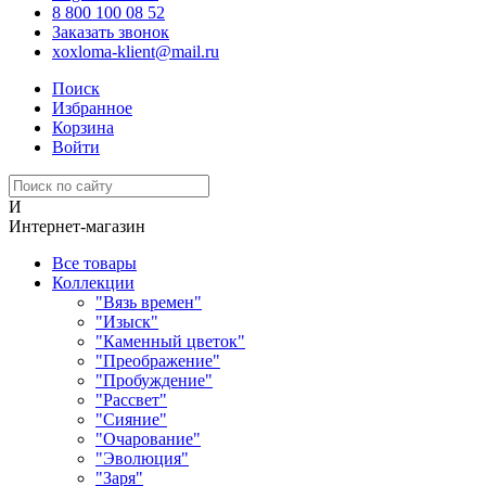
8 800 100 08 52
Заказать звонок
xoxloma-klient@mail.ru
Поиск
Избранное
Корзина
Войти
И
Интернет-магазин
Все товары
Коллекции
"Вязь времен"
"Изыск"
"Каменный цветок"
"Преображение"
"Пробуждение"
"Рассвет"
"Сияние"
"Очарование"
"Эволюция"
"Заря"