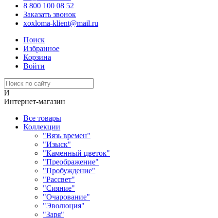
8 800 100 08 52
Заказать звонок
xoxloma-klient@mail.ru
Поиск
Избранное
Корзина
Войти
И
Интернет-магазин
Все товары
Коллекции
"Вязь времен"
"Изыск"
"Каменный цветок"
"Преображение"
"Пробуждение"
"Рассвет"
"Сияние"
"Очарование"
"Эволюция"
"Заря"