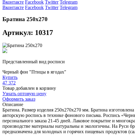
Вконтакте
Facebook
Twitter
Telegram
Вконтакте
Facebook
Twitter
Telegram
Братина 250х270
Артикул: 10317
Представленный вид росписи
Черный фон "Птицы в ягодах"
Купить
47 372
Товар добавлен в корзину
Узнать оптовую цену
Оформить заказ
Описание
Братина. Размер изделия 250х270х270 мм. Братина изготовлен
авторскую роспись в технике фонового письма. Роспись «Черн
персонального заказа 21-45 дней. Лаковое покрытие и много
производстве материалы натуральны и экологичны. На Руси бра
предназначена для холодных и горячих пищевых продуктов (сал