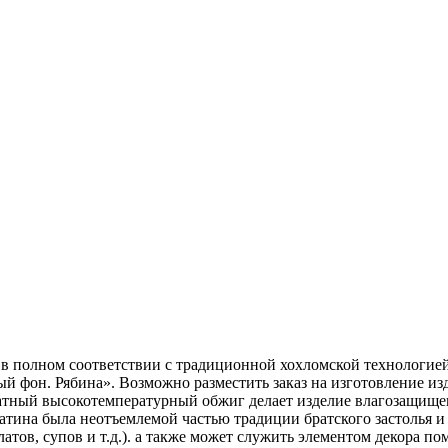
а в полном соответствии с традиционной хохломской технологие
ый фон. Рябина». Возможно разместить заказ на изготовление и
кратный высокотемпературный обжиг делает изделие влагозащи
тина была неотъемлемой частью традиции братского застолья и 
атов, супов и т.д.). а также может служить элементом декора 