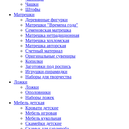
Чашки
Штофы
Матрешки
Деревянные фигурки
Матрешки "Времена года"
Семеновская матрешка
Матрешка нетрадиционная
Матрешка хохломская
Матрешка авторская
Счетный материал
Оригинальные сувениры
Копилки
Заготовки под роспись
Игрушки-пирамидки
Наборы для творчества
Ложки
Ложки
Ополовники
Наборы ложек
Мебель детская
Кровати детские
Мебель игровая
Мебель кукольная
Скамейки детские
Скамьи для гардероба