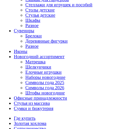
Стеллажи для игрушек и пособий
Столы детские
Стулья детские
Шкафы
Разное
Сувениры
Брелоки
Деревянные фигурки
Разное
Иконы
Новогодний ассортимент
Матрешка
Щелкунчики
Елочные игрушки
Наборы новогодние
Символы года 2025
Символы года 2026
Штофы новогодние
Офисные принадлежности
Стулья из массива
Сумки и бижутерия
Где купить
Золотая хохлома
Сотрудничество