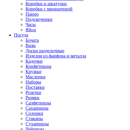
Коробки и шкатулки
Коробки с миниатюрой
Панно
Подсвечники
Часы
Яйца
Посуда
Бочата
Вазы
Доски разделочные
Изделия из фарфора и металла
Кадочки
Конфетницы
Кружки
Масленки
Наборы
Поставки
Розетки
Рюмки
Салфетницы
Сахарницы
Солонки
Стаканы
Сухарницы
Чайницы