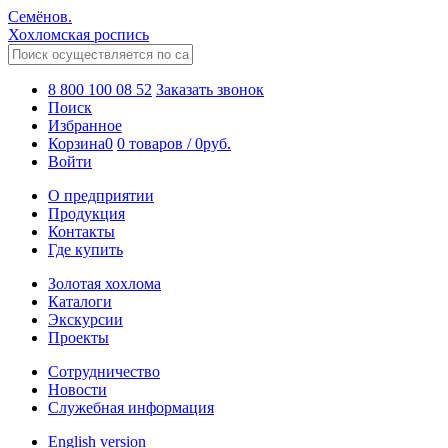
Семёнов.
Хохломская роспись
8 800 100 08 52
Заказать звонок
Поиск
Избранное
Корзина
0
0 товаров
/
0
руб.
Войти
О предприятии
Продукция
Контакты
Где купить
Золотая хохлома
Каталоги
Экскурсии
Проекты
Сотрудничество
Новости
Служебная информация
English version