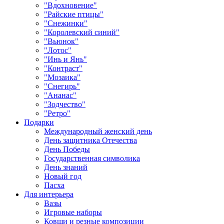
"Вдохновение"
"Райские птицы"
"Снежинки"
"Королевский синий"
"Вьюнок"
"Лотос"
"Инь и Янь"
"Контраст"
"Мозаика"
"Снегирь"
"Ананас"
"Зодчество"
"Ретро"
Подарки
Международный женский день
День защитника Отечества
День Победы
Государственная символика
День знаний
Новый год
Пасха
Для интерьера
Вазы
Игровые наборы
Ковши и резные композиции