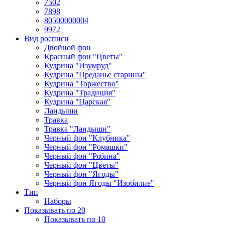
7502
7898
80500000004
9972
Вид росписи
Двойной фон
Красный фон "Цветы"
Кудрина "Изумруд"
Кудрина "Преданье старины"
Кудрина "Торжество"
Кудрина "Традиция"
Кудрина "Царская"
Ландыши
Травка
Травка "Ландыши"
Черный фон "Клубника"
Черный фон "Ромашки"
Черный фон "Рябина"
Черный фон "Цветы"
Черный фон "Ягоды"
Черный фон Ягоды "Изобилие"
Тип
Наборы
Показывать по 20
Показывать по 10