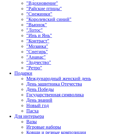
"Вдохновение"
"Райские птицы"
"Снежинки"
"Королевский синий"
"Вьюнок"
"Лотос"
"Инь и Янь"
"Контраст"
"Мозаика"
"Снегирь"
"Ананас"
"Зодчество"
"Ретро"
Подарки
Международный женский день
День защитника Отечества
День Победы
Государственная символика
День знаний
Новый год
Пасха
Для интерьера
Вазы
Игровые наборы
Ковши и резные композиции