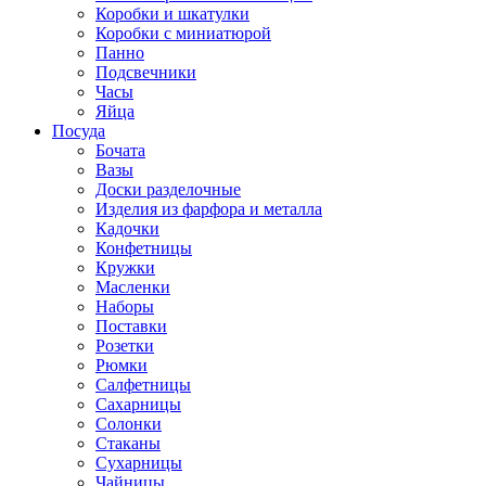
Коробки и шкатулки
Коробки с миниатюрой
Панно
Подсвечники
Часы
Яйца
Посуда
Бочата
Вазы
Доски разделочные
Изделия из фарфора и металла
Кадочки
Конфетницы
Кружки
Масленки
Наборы
Поставки
Розетки
Рюмки
Салфетницы
Сахарницы
Солонки
Стаканы
Сухарницы
Чайницы