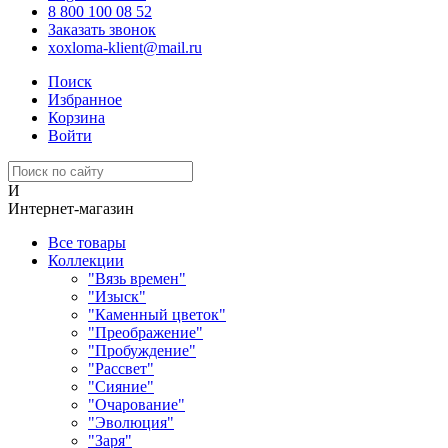
8 800 100 08 52
Заказать звонок
xoxloma-klient@mail.ru
Поиск
Избранное
Корзина
Войти
И
Интернет-магазин
Все товары
Коллекции
"Вязь времен"
"Изыск"
"Каменный цветок"
"Преображение"
"Пробуждение"
"Рассвет"
"Сияние"
"Очарование"
"Эволюция"
"Заря"