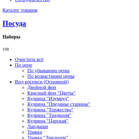
Каталог товаров
Посуда
Наборы
108
Очистить всё
По цене
По убыванию цены
По возрастанию цены
Вид росписи (Основной)
Двойной фон
Красный фон "Цветы"
Кудрина "Изумруд"
Кудрина "Преданье старины"
Кудрина "Торжество"
Кудрина "Традиция"
Кудрина "Царская"
Ландыши
Травка
Травка "Ландыши"