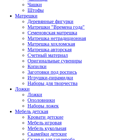
Чашки
Штофы
Матрешки
Деревянные фигурки
Матрешки "Времена года"
Семеновская матрешка
Матрешка нетрадиционная
Матрешка хохломская
Матрешка авторская
Счетный материал
Оригинальные сувениры
Копилки
Заготовки под роспись
Игрушки-пирамидки
Наборы для творчества
Ложки
Ложки
Ополовники
Наборы ложек
Мебель детская
Кровати детские
Мебель игровая
Мебель кукольная
Скамейки детские
Скамьи для гардероба