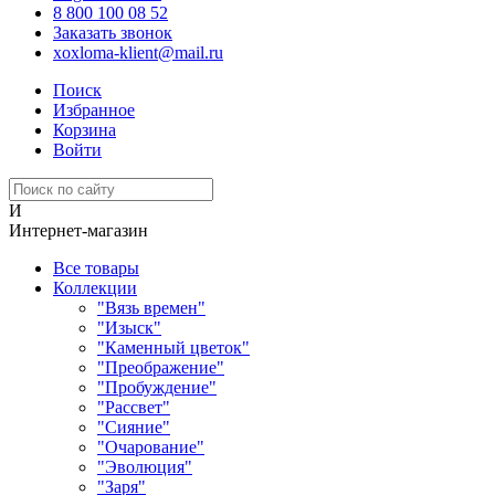
8 800 100 08 52
Заказать звонок
xoxloma-klient@mail.ru
Поиск
Избранное
Корзина
Войти
И
Интернет-магазин
Все товары
Коллекции
"Вязь времен"
"Изыск"
"Каменный цветок"
"Преображение"
"Пробуждение"
"Рассвет"
"Сияние"
"Очарование"
"Эволюция"
"Заря"