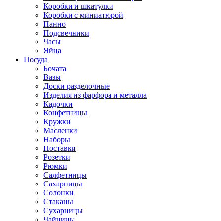
Коробки и шкатулки
Коробки с миниатюрой
Панно
Подсвечники
Часы
Яйца
Посуда
Бочата
Вазы
Доски разделочные
Изделия из фарфора и металла
Кадочки
Конфетницы
Кружки
Масленки
Наборы
Поставки
Розетки
Рюмки
Салфетницы
Сахарницы
Солонки
Стаканы
Сухарницы
Чайницы