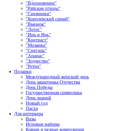
"Вдохновение"
"Райские птицы"
"Снежинки"
"Королевский синий"
"Вьюнок"
"Лотос"
"Инь и Янь"
"Контраст"
"Мозаика"
"Снегирь"
"Ананас"
"Зодчество"
"Ретро"
Подарки
Международный женский день
День защитника Отечества
День Победы
Государственная символика
День знаний
Новый год
Пасха
Для интерьера
Вазы
Игровые наборы
Ковши и резные композиции