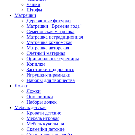
Чашки
Штофы
Матрешки
Деревянные фигурки
Матрешки "Времена года"
Семеновская матрешка
Матрешка нетрадиционная
Матрешка хохломская
Матрешка авторская
Счетный материал
Оригинальные сувениры
Копилки
Заготовки под роспись
Игрушки-пирамидки
Наборы для творчества
Ложки
Ложки
Ополовники
Наборы ложек
Мебель детская
Кровати детские
Мебель игровая
Мебель кукольная
Скамейки детские
Скамьи для гардероба