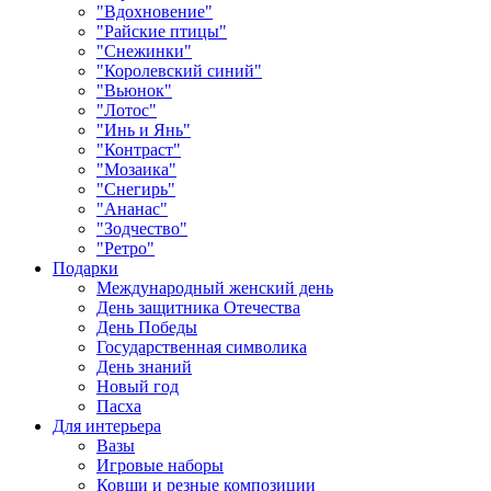
"Вдохновение"
"Райские птицы"
"Снежинки"
"Королевский синий"
"Вьюнок"
"Лотос"
"Инь и Янь"
"Контраст"
"Мозаика"
"Снегирь"
"Ананас"
"Зодчество"
"Ретро"
Подарки
Международный женский день
День защитника Отечества
День Победы
Государственная символика
День знаний
Новый год
Пасха
Для интерьера
Вазы
Игровые наборы
Ковши и резные композиции