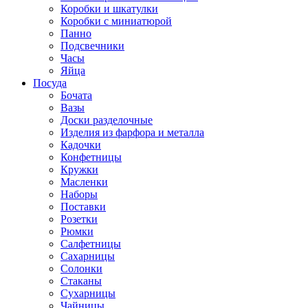
Коробки и шкатулки
Коробки с миниатюрой
Панно
Подсвечники
Часы
Яйца
Посуда
Бочата
Вазы
Доски разделочные
Изделия из фарфора и металла
Кадочки
Конфетницы
Кружки
Масленки
Наборы
Поставки
Розетки
Рюмки
Салфетницы
Сахарницы
Солонки
Стаканы
Сухарницы
Чайницы