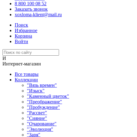
8 800 100 08 52
Заказать звонок
xoxloma-klient@mail.ru
Поиск
Избранное
Корзина
Войти
И
Интернет-магазин
Все товары
Коллекции
"Вязь времен"
"Изыск"
"Каменный цветок"
"Преображение"
"Пробуждение"
"Рассвет"
"Сияние"
"Очарование"
"Эволюция"
"Заря"