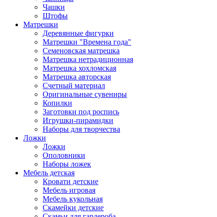
Чашки
Штофы
Матрешки
Деревянные фигурки
Матрешки "Времена года"
Семеновская матрешка
Матрешка нетрадиционная
Матрешка хохломская
Матрешка авторская
Счетный материал
Оригинальные сувениры
Копилки
Заготовки под роспись
Игрушки-пирамидки
Наборы для творчества
Ложки
Ложки
Ополовники
Наборы ложек
Мебель детская
Кровати детские
Мебель игровая
Мебель кукольная
Скамейки детские
Скамьи для гардероба