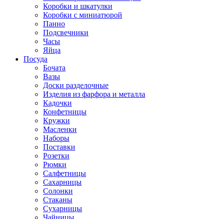
Коробки и шкатулки
Коробки с миниатюрой
Панно
Подсвечники
Часы
Яйца
Посуда
Бочата
Вазы
Доски разделочные
Изделия из фарфора и металла
Кадочки
Конфетницы
Кружки
Масленки
Наборы
Поставки
Розетки
Рюмки
Салфетницы
Сахарницы
Солонки
Стаканы
Сухарницы
Чайницы