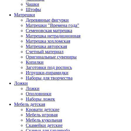
Чашки
Штофы
Матрешки
Деревянные фигурки
Матрешки "Времена года"
Семеновская матрешка
Матрешка нетрадиционная
Матрешка хохломская
Матрешка авторская
Счетный материал
Оригинальные сувениры
Копилки
Заготовки под роспись
Игрушки-пирамидки
Наборы для творчества
Ложки
Ложки
Ополовники
Наборы ложек
Мебель детская
Кровати детские
Мебель игровая
Мебель кукольная
Скамейки детские
Скамьи для гардероба