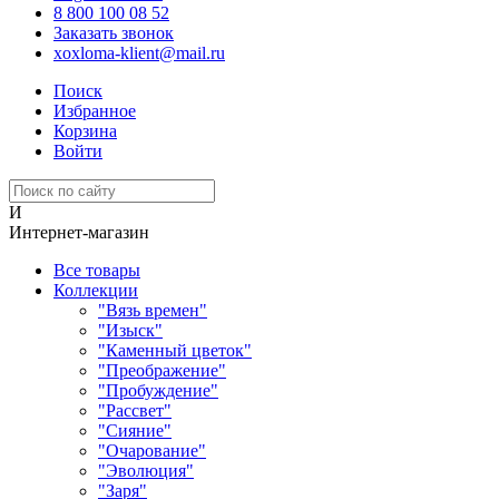
8 800 100 08 52
Заказать звонок
xoxloma-klient@mail.ru
Поиск
Избранное
Корзина
Войти
И
Интернет-магазин
Все товары
Коллекции
"Вязь времен"
"Изыск"
"Каменный цветок"
"Преображение"
"Пробуждение"
"Рассвет"
"Сияние"
"Очарование"
"Эволюция"
"Заря"