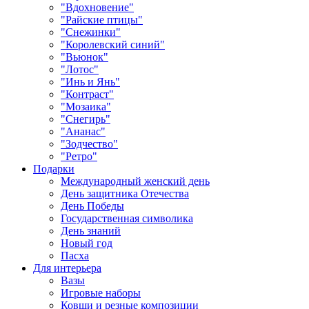
"Вдохновение"
"Райские птицы"
"Снежинки"
"Королевский синий"
"Вьюнок"
"Лотос"
"Инь и Янь"
"Контраст"
"Мозаика"
"Снегирь"
"Ананас"
"Зодчество"
"Ретро"
Подарки
Международный женский день
День защитника Отечества
День Победы
Государственная символика
День знаний
Новый год
Пасха
Для интерьера
Вазы
Игровые наборы
Ковши и резные композиции