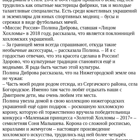
трудились как опытные мастерицы фабрики, так и молодые
талантливые специалисты. Есть среди кокетливых украшений
и экземпляры для юных спортивных модниц – бусы и
сережки в виде футбольных мячей.
«Миссис Россия» Полина Диброва, ставшая «Лицом
Хохломы» в 2018 году, рассказала, что является поклонницей
хохломских украшений.
– За границей меня всегда спрашивают, откуда такие
необычные аксессуары, – рассказала Полина. – И я с
гордостью отвечаю, что эта красота сделана в России!
Здорово, что культурные традиции становятся ещё и
модными. Я рада быть частью этой культуры.
Полина Диброва рассказала, что на Нижегородской земле она
не чужая:
– Часть моей родни родом отсюда, из Сергачского района, села
Богородское. Именно там часто любят отдыхать наши с
Дмитрием дети, мы очень любим эти места.
Полина увезла домой в свою коллекцию нижегородских
украшений ещё один подарок – роскошную хохломскую
корону, которую ей торжественно вручила победительница
конкурса «Маленькая принцесса «Золотой Хохломы – 2017» –
семилетняя Соня Малышева. Корона со сложной росписью,
кораллами и жемчугом – настоящее произведение
хохломского искусства, трудились над ней более четырёх