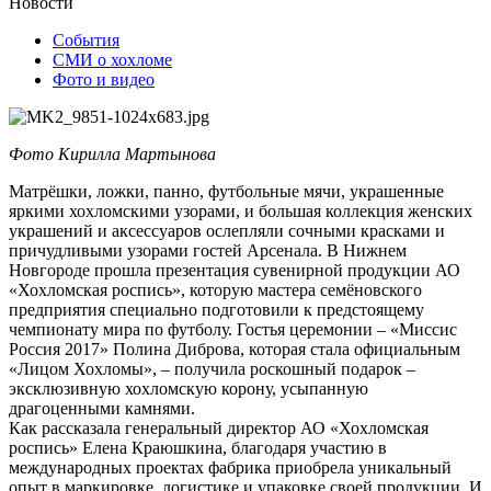
Новости
События
СМИ о хохломе
Фото и видео
Фото Кирилла Мартынова
Матрёшки, ложки, панно, футбольные мячи, украшенные
яркими хохломскими узорами, и большая коллекция женских
украшений и аксессуаров ослепляли сочными красками и
причудливыми узорами гостей Арсенала. В Нижнем
Новгороде прошла презентация сувенирной продукции АО
«Хохломская роспись», которую мастера семёновского
предприятия специально подготовили к предстоящему
чемпионату мира по футболу. Гостья церемонии – «Миссис
Россия 2017» Полина Диброва, которая стала официальным
«Лицом Хохломы», – получила роскошный подарок –
эксклюзивную хохломскую корону, усыпанную
драгоценными камнями.
Как рассказала генеральный директор АО «Хохломская
роспись» Елена Краюшкина, благодаря участию в
международных проектах фабрика приобрела уникальный
опыт в маркировке, логистике и упаковке своей продукции. И