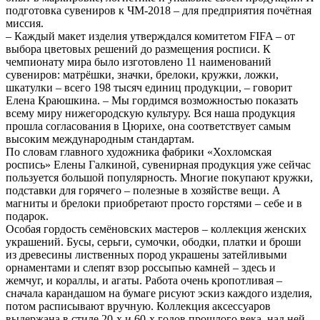
подготовка сувениров к ЧМ-2018 – для предприятия почётная
миссия.
– Каждый макет изделия утверждался комитетом FIFA – от
выбора цветовых решений до размещения росписи. К
чемпионату мира было изготовлено 11 наименований
сувениров: матрёшки, значки, брелоки, кружки, ложки,
шкатулки – всего 198 тысяч единиц продукции, – говорит
Елена Краюшкина. – Мы гордимся возможностью показать
всему миру нижегородскую культуру. Вся наша продукция
прошла согласования в Цюрихе, она соответствует самым
высоким международным стандартам.
По словам главного художника фабрики «Хохломская
роспись» Елены Галкиной, сувенирная продукция уже сейчас
пользуется большой популярность. Многие покупают кружки,
подставки для горячего – полезные в хозяйстве вещи. А
магниты и брелоки приобретают просто горстями – себе и в
подарок.
Особая гордость семёновских мастеров – коллекция женских
украшений. Бусы, серьги, сумочки, ободки, платки и броши
из древесины лиственных пород украшены затейливыми
орнаментами и слепят взор россыпью камней – здесь и
жемчуг, и кораллы, и агаты. Работа очень кропотливая –
сначала карандашом на бумаге рисуют эскиз каждого изделия,
потом расписывают вручную. Коллекция аксессуаров
выдержана в стиле 20-х и 60-х годов прошлого века, над ней