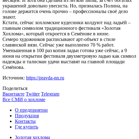
месяцев. И хоть она сделана из лёгкой липы, за счёт богатых
украшений довольно увесиста. Но, призналась Полина, на
голове держится очень прочно – профессионалы своё дело
знают.
Кстати, сейчас хохломские кудесники колдуют над ладьёй –
главным символом традиционного фестиваля «Золотая
Хохлома», который откроется в Семёнове в июне.
Семеро художников расписывают арт-объект в стиле
славянской вязи. Сейчас уже выполнено 70 % работ.
Уменьшенная в 100 раз копия ладьи готова уже сейчас, а 9
июня на открытии фестиваля двухметровую ладью как символ
надежды и талисман удачи выставят на главной площади
Семёнова.
Источник:
https://pravda-nn.ru
Поделиться
Вконтакте
Twitter
Telegram
Все СМИ о хохломе
О предприятии
Продукция
Контакты
Где купить
Золотая хохлома