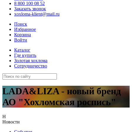
8 800 100 08 52
Заказать звонок
xoxloma-klient@mail.ru
Поиск
Избранное
Корзина
Войти
Каталог
Где купить
Золотая хохлома
Сотрудничество
LADA&LIZA - новый бренд
АО "Хохломская роспись"
Н
Новости
События