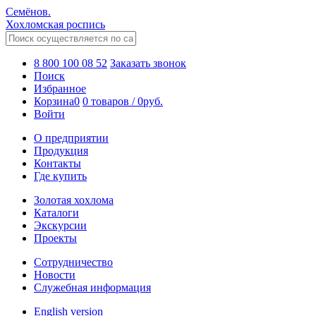
Семёнов.
Хохломская роспись
8 800 100 08 52
Заказать звонок
Поиск
Избранное
Корзина
0
0 товаров
/
0
руб.
Войти
О предприятии
Продукция
Контакты
Где купить
Золотая хохлома
Каталоги
Экскурсии
Проекты
Сотрудничество
Новости
Служебная информация
English version