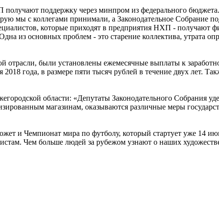
 получают поддержку через минпром из федерального бюджета. 
орую мы с коллегами принимали, а Законодательное Собрание по
ециалистов, которые приходят в предприятия НХП - получают фи
Одна из основных проблем - это старение коллектива, утрата о
той отрасли, были установлены ежемесячные выплаты к заработ
ря 2018 года, в размере пяти тысяч рублей в течение двух лет. 
жегородской области: «Депутаты Законодательного Собрания уд
зированным магазинам, оказываются различные меры государс
ет и Чемпионат мира по футболу, который стартует уже 14 июн
там. Чем больше людей за рубежом узнают о наших художестве
.