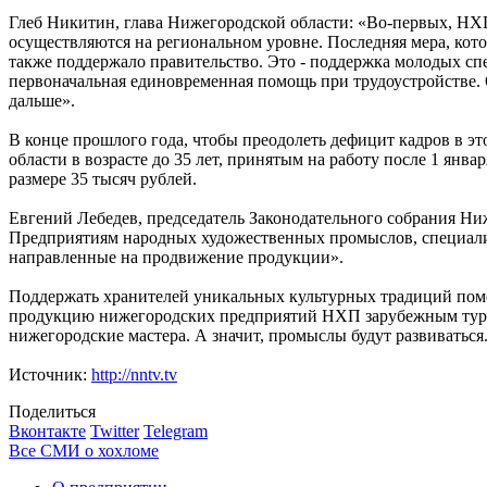
Глеб Никитин, глава Нижегородской области: «Во-первых, НХП
осуществляются на региональном уровне. Последняя мера, кот
также поддержало правительство. Это - поддержка молодых сп
первоначальная единовременная помощь при трудоустройстве. 
дальше».
В конце прошлого года, чтобы преодолеть дефицит кадров в э
области в возрасте до 35 лет, принятым на работу после 1 янва
размере 35 тысяч рублей.
Евгений Лебедев, председатель Законодательного собрания Ни
Предприятиям народных художественных промыслов, специали
направленные на продвижение продукции».
Поддержать хранителей уникальных культурных традиций помож
продукцию нижегородских предприятий НХП зарубежным турис
нижегородские мастера. А значит, промыслы будут развиваться
Источник:
http://nntv.tv
Поделиться
Вконтакте
Twitter
Telegram
Все СМИ о хохломе