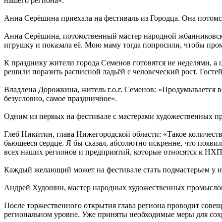
нашего региона».
Анна Серёшина приехала на фестиваль из Городца. Она потом
Анна Серёшина, потомственный мастер народной жбанниковской
игрушку и показала её. Мою маму тогда попросили, чтобы пр
К празднику жители города Семенов готовятся не неделями, а 
решили поразить расписной ладьёй с человеческий рост. Гостей 
Владлена Дорожкина, житель г.о.г. Семенов: «Продумывается вс
безусловно, самое праздничное».
Одним из первых на фестивале с мастерами художественных пр
Глеб Никитин, глава Нижегородской области: «Такое количеств
бьющееся сердце. Я бы сказал, абсолютно искренне, что появил
всех наших регионов и предприятий, которые относятся к НХП
Каждый желающий может на фестивале стать подмастерьем у нас
Андрей Худошин, мастер народных художественных промыслов: «
После торжественного открытия глава региона проводит сове
региональном уровне. Уже приняты необходимые меры для сох