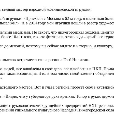
ственный мастер народной жбанниковской игрушки.
 игрушки: «Приехали с Москвы в 62-м году, я маленькая была,
омысел жил». А в 2014 году мои игрушки вошли в реестр худож
целыми месяцами. Не секрет, что нижегородская хохлома ценится
более 10-и тысяч, так что фестиваль этого года - ярчайшее тури
е до мелочей, поэтому вы сейчас видите и историю, и культуру, 
омыслов встречается глава региона Глеб Никитин.
о людей, все влюблены в свое дело, все влюблены в НХП. По-нас
ась такая ассоциация. Это, в том числе, такой элемент объедин
».
тоящего мастера. Вот и глава региона пробует себя в кустарно
Видно, что у губернатора рука крепкая. Топор в руках держит 
щание с руководителями крупнейших предприятий НХП региона.
ранения уникального культурного наследия Нижегородской обла