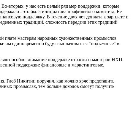
Во-вторых, у нас есть целый ряд мер поддержки, которые
ддержало - это была инициатива профильного комитета. Ее
нансовую поддержку. В течение двух лет доплата к зарплате и
пределенных традиций, сложность передачи этих традиций
ной плате мастерам народных художественных промыслов
Также им единовременно будут выплачиваться "подъемные" в
еляют особое внимание поддержке отрасли и мастеров НХП.
твенной поддержки: финансовые и маркетинговые,
я. Глеб Никитин поручил, как можно ярче представить
нных промыслах, тем больше доходов смогут получить