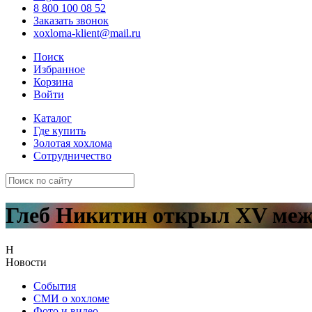
8 800 100 08 52
Заказать звонок
xoxloma-klient@mail.ru
Поиск
Избранное
Корзина
Войти
Каталог
Где купить
Золотая хохлома
Сотрудничество
Глеб Никитин открыл XV меж
Н
Новости
События
СМИ о хохломе
Фото и видео