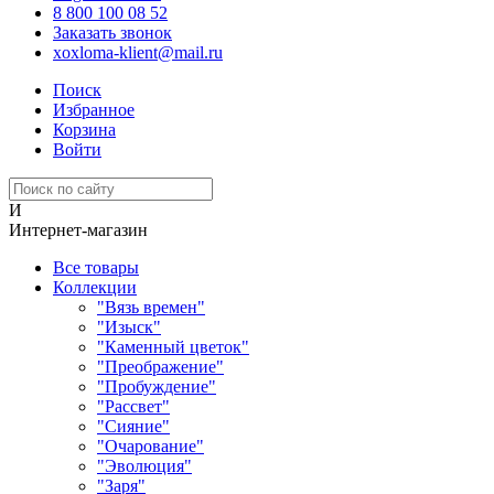
8 800 100 08 52
Заказать звонок
xoxloma-klient@mail.ru
Поиск
Избранное
Корзина
Войти
И
Интернет-магазин
Все товары
Коллекции
"Вязь времен"
"Изыск"
"Каменный цветок"
"Преображение"
"Пробуждение"
"Рассвет"
"Сияние"
"Очарование"
"Эволюция"
"Заря"