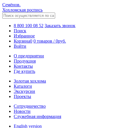
Семёнов.
Хохломская роспись
8 800 100 08 52
Заказать звонок
Поиск
Избранное
Корзина
0
0 товаров
/
0
руб.
Войти
О предприятии
Продукция
Контакты
Где купить
Золотая хохлома
Каталоги
Экскурсии
Проекты
Сотрудничество
Новости
Служебная информация
English version