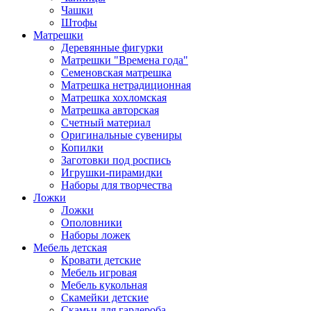
Чашки
Штофы
Матрешки
Деревянные фигурки
Матрешки "Времена года"
Семеновская матрешка
Матрешка нетрадиционная
Матрешка хохломская
Матрешка авторская
Счетный материал
Оригинальные сувениры
Копилки
Заготовки под роспись
Игрушки-пирамидки
Наборы для творчества
Ложки
Ложки
Ополовники
Наборы ложек
Мебель детская
Кровати детские
Мебель игровая
Мебель кукольная
Скамейки детские
Скамьи для гардероба