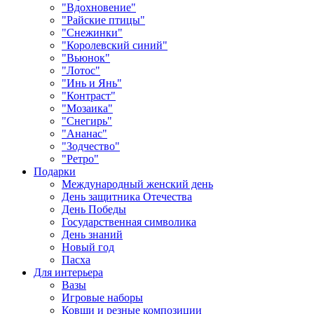
"Вдохновение"
"Райские птицы"
"Снежинки"
"Королевский синий"
"Вьюнок"
"Лотос"
"Инь и Янь"
"Контраст"
"Мозаика"
"Снегирь"
"Ананас"
"Зодчество"
"Ретро"
Подарки
Международный женский день
День защитника Отечества
День Победы
Государственная символика
День знаний
Новый год
Пасха
Для интерьера
Вазы
Игровые наборы
Ковши и резные композиции