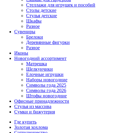
Стеллажи для игрушек и пособий
Столы детские
Стулья детские
Шкафы
Разное
Сувениры
Брелоки
Деревянные фигурки
Разное
Иконы
Новогодний ассортимент
Матрешка
Щелкунчики
Елочные игрушки
Наборы новогодние
Символы года 2025
Символы года 2026
Штофы новогодние
Офисные принадлежности
Стулья из массива
Сумки и бижутерия
Где купить
Золотая хохлома
Сотрудничество