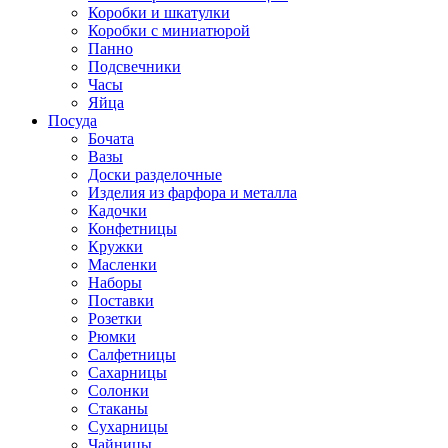
Коробки и шкатулки
Коробки с миниатюрой
Панно
Подсвечники
Часы
Яйца
Посуда
Бочата
Вазы
Доски разделочные
Изделия из фарфора и металла
Кадочки
Конфетницы
Кружки
Масленки
Наборы
Поставки
Розетки
Рюмки
Салфетницы
Сахарницы
Солонки
Стаканы
Сухарницы
Чайницы