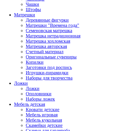
Чашки
Штофы
Матрешки
Деревянные фигурки
Матрешки "Времена года"
Семеновская матрешка
Матрешка нетрадиционная
Матрешка хохломская
Матрешка авторская
Счетный материал
Оригинальные сувениры
Копилки
Заготовки под роспись
Игрушки-пирамидки
Наборы для творчества
Ложки
Ложки
Ополовники
Наборы ложек
Мебель детская
Кровати детские
Мебель игровая
Мебель кукольная
Скамейки детские
Скамьи для гардероба