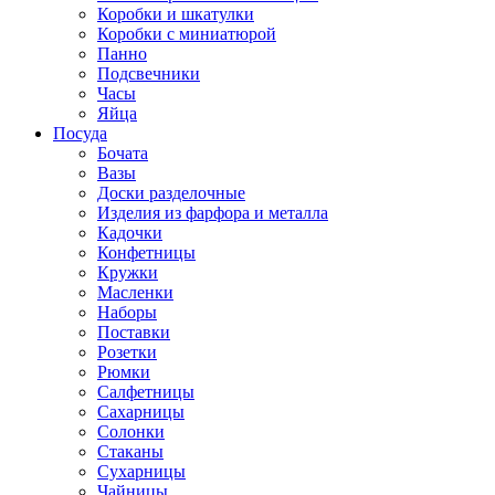
Коробки и шкатулки
Коробки с миниатюрой
Панно
Подсвечники
Часы
Яйца
Посуда
Бочата
Вазы
Доски разделочные
Изделия из фарфора и металла
Кадочки
Конфетницы
Кружки
Масленки
Наборы
Поставки
Розетки
Рюмки
Салфетницы
Сахарницы
Солонки
Стаканы
Сухарницы
Чайницы