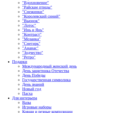
"Вдохновение"
"Райские птицы"
"Снежинки"
"Королевский синий"
"Вьюнок"
"Лотос"
"Инь и Янь"
"Контраст"
"Мозаика"
"Снегирь"
"Ананас"
"Зодчество"
"Ретро"
Подарки
Международный женский день
День защитника Отечества
День Победы
Государственная символика
День знаний
Новый год
Пасха
Для интерьера
Вазы
Игровые наборы
Ковши и резные композиции