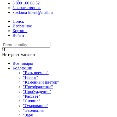
8 800 100 08 52
Заказать звонок
xoxloma-klient@mail.ru
Поиск
Избранное
Корзина
Войти
И
Интернет-магазин
Все товары
Коллекции
"Вязь времен"
"Изыск"
"Каменный цветок"
"Преображение"
"Пробуждение"
"Рассвет"
"Сияние"
"Очарование"
"Эволюция"
"Заря"