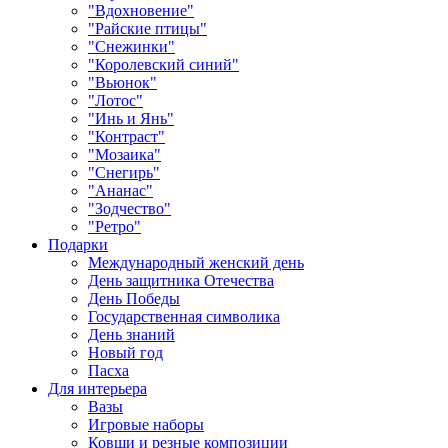
"Вдохновение"
"Райские птицы"
"Снежинки"
"Королевский синий"
"Вьюнок"
"Лотос"
"Инь и Янь"
"Контраст"
"Мозаика"
"Снегирь"
"Ананас"
"Зодчество"
"Ретро"
Подарки
Международный женский день
День защитника Отечества
День Победы
Государственная символика
День знаний
Новый год
Пасха
Для интерьера
Вазы
Игровые наборы
Ковши и резные композиции