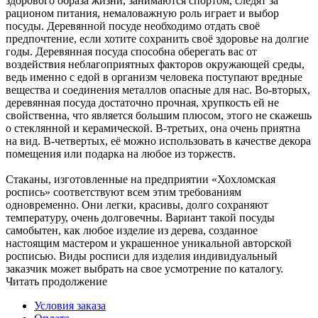
здорового образа жизни, занимаются спортом, следят за
рационом питания, немаловажную роль играет и выбор
посуды. Деревянной посуде необходимо отдать своё
предпочтение, если хотите сохранить своё здоровье на долгие
годы. Деревянная посуда способна оберегать вас от
воздействия неблагоприятных факторов окружающей среды,
ведь именно с едой в организм человека поступают вредные
вещества и соединения металлов опасные для нас. Во-вторых,
деревянная посуда достаточно прочная, хрупкость ей не
свойственна, что является большим плюсом, этого не скажешь
о стеклянной и керамической. В-третьих, она очень приятна
на вид. В-четвертых, её можно использовать в качестве декора
помещения или подарка на любое из торжеств.
Стаканы, изготовленные на предприятии «Хохломская
роспись» соответствуют всем этим требованиям
одновременно. Они легки, красивы, долго сохраняют
температуру, очень долговечны. Вариант такой посуды
самобытен, как любое изделие из дерева, созданное
настоящим мастером и украшенное уникальной авторской
росписью. Виды росписи для изделия индивидуальный
заказчик может выбрать на свое усмотрение по каталогу.
Читать продолжение
Условия заказа