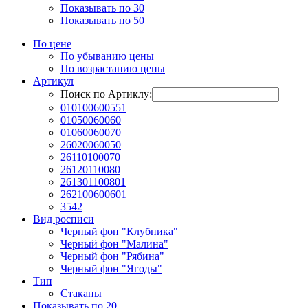
Показывать по 30
Показывать по 50
По цене
По убыванию цены
По возрастанию цены
Артикул
Поиск по Артиклу:
010100600551
01050060060
01060060070
26020060050
26110100070
26120110080
261301100801
262100600601
3542
Вид росписи
Черный фон "Клубника"
Черный фон "Малина"
Черный фон "Рябина"
Черный фон "Ягоды"
Тип
Стаканы
Показывать по 20