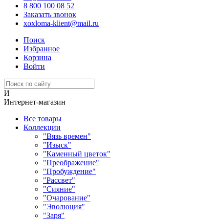
8 800 100 08 52
Заказать звонок
xoxloma-klient@mail.ru
Поиск
Избранное
Корзина
Войти
И
Интернет-магазин
Все товары
Коллекции
"Вязь времен"
"Изыск"
"Каменный цветок"
"Преображение"
"Пробуждение"
"Рассвет"
"Сияние"
"Очарование"
"Эволюция"
"Заря"