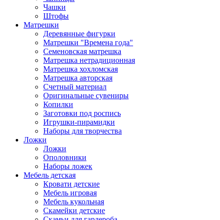
Чашки
Штофы
Матрешки
Деревянные фигурки
Матрешки "Времена года"
Семеновская матрешка
Матрешка нетрадиционная
Матрешка хохломская
Матрешка авторская
Счетный материал
Оригинальные сувениры
Копилки
Заготовки под роспись
Игрушки-пирамидки
Наборы для творчества
Ложки
Ложки
Ополовники
Наборы ложек
Мебель детская
Кровати детские
Мебель игровая
Мебель кукольная
Скамейки детские
Скамьи для гардероба