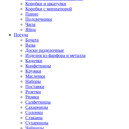
Коробки и шкатулки
Коробки с миниатюрой
Панно
Подсвечники
Часы
Яйца
Посуда
Бочата
Вазы
Доски разделочные
Изделия из фарфора и металла
Кадочки
Конфетницы
Кружки
Масленки
Наборы
Поставки
Розетки
Рюмки
Салфетницы
Сахарницы
Солонки
Стаканы
Сухарницы
Чайницы