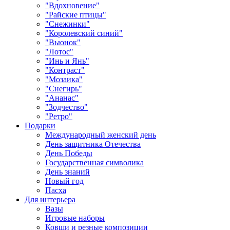
"Вдохновение"
"Райские птицы"
"Снежинки"
"Королевский синий"
"Вьюнок"
"Лотос"
"Инь и Янь"
"Контраст"
"Мозаика"
"Снегирь"
"Ананас"
"Зодчество"
"Ретро"
Подарки
Международный женский день
День защитника Отечества
День Победы
Государственная символика
День знаний
Новый год
Пасха
Для интерьера
Вазы
Игровые наборы
Ковши и резные композиции