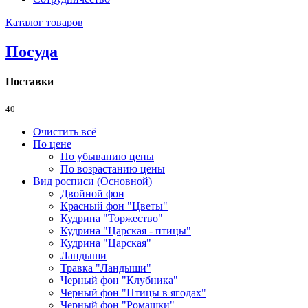
Каталог товаров
Посуда
Поставки
40
Очистить всё
По цене
По убыванию цены
По возрастанию цены
Вид росписи (Основной)
Двойной фон
Красный фон "Цветы"
Кудрина "Торжество"
Кудрина "Царская - птицы"
Кудрина "Царская"
Ландыши
Травка "Ландыши"
Черный фон "Клубника"
Черный фон "Птицы в ягодах"
Черный фон "Ромашки"