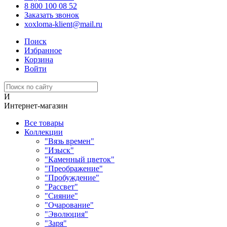
8 800 100 08 52
Заказать звонок
xoxloma-klient@mail.ru
Поиск
Избранное
Корзина
Войти
И
Интернет-магазин
Все товары
Коллекции
"Вязь времен"
"Изыск"
"Каменный цветок"
"Преображение"
"Пробуждение"
"Рассвет"
"Сияние"
"Очарование"
"Эволюция"
"Заря"