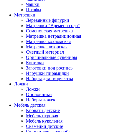
Чашки
Штофы
Матрешки
Деревянные фигурки
Матрешки "Времена года"
Семеновская матрешка
Матрешка нетрадиционная
Матрешка хохломская
Матрешка авторская
Счетный материал
Оригинальные сувениры
Копилки
Заготовки под роспись
Игрушки-пирамидки
Наборы для творчества
Ложки
Ложки
Ополовники
Наборы ложек
Мебель детская
Кровати детские
Мебель игровая
Мебель кукольная
Скамейки детские
Скамьи для гардероба