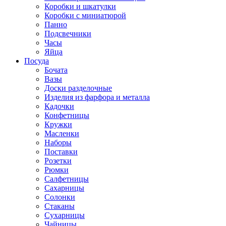
Коробки и шкатулки
Коробки с миниатюрой
Панно
Подсвечники
Часы
Яйца
Посуда
Бочата
Вазы
Доски разделочные
Изделия из фарфора и металла
Кадочки
Конфетницы
Кружки
Масленки
Наборы
Поставки
Розетки
Рюмки
Салфетницы
Сахарницы
Солонки
Стаканы
Сухарницы
Чайницы