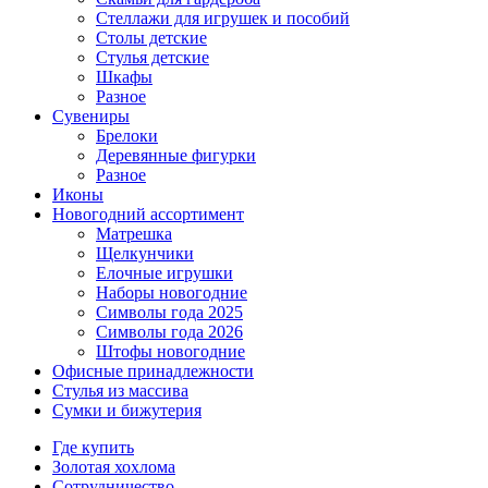
Стеллажи для игрушек и пособий
Столы детские
Стулья детские
Шкафы
Разное
Сувениры
Брелоки
Деревянные фигурки
Разное
Иконы
Новогодний ассортимент
Матрешка
Щелкунчики
Елочные игрушки
Наборы новогодние
Символы года 2025
Символы года 2026
Штофы новогодние
Офисные принадлежности
Стулья из массива
Сумки и бижутерия
Где купить
Золотая хохлома
Сотрудничество