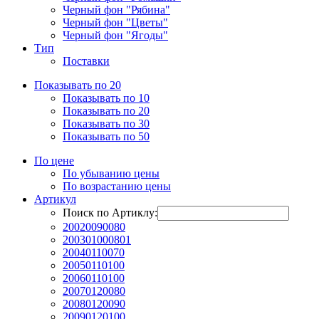
Черный фон "Рябина"
Черный фон "Цветы"
Черный фон "Ягоды"
Тип
Поставки
Показывать по 20
Показывать по 10
Показывать по 20
Показывать по 30
Показывать по 50
По цене
По убыванию цены
По возрастанию цены
Артикул
Поиск по Артиклу:
20020090080
200301000801
20040110070
20050110100
20060110100
20070120080
20080120090
20090120100