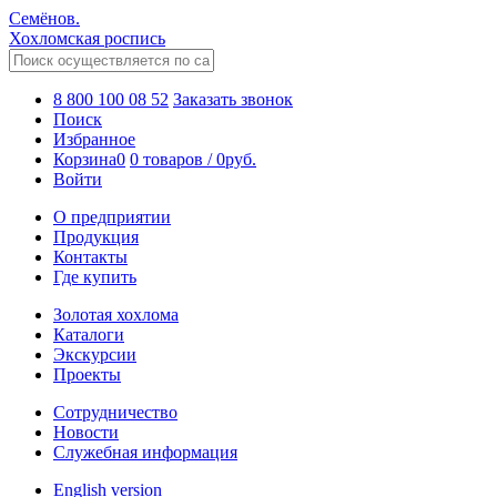
Семёнов.
Хохломская роспись
8 800 100 08 52
Заказать звонок
Поиск
Избранное
Корзина
0
0 товаров
/
0
руб.
Войти
О предприятии
Продукция
Контакты
Где купить
Золотая хохлома
Каталоги
Экскурсии
Проекты
Сотрудничество
Новости
Служебная информация
English version