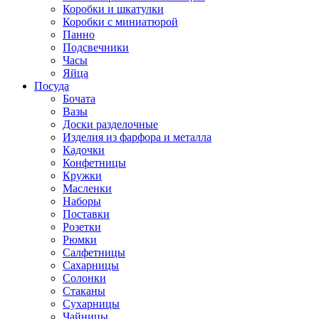
Коробки и шкатулки
Коробки с миниатюрой
Панно
Подсвечники
Часы
Яйца
Посуда
Бочата
Вазы
Доски разделочные
Изделия из фарфора и металла
Кадочки
Конфетницы
Кружки
Масленки
Наборы
Поставки
Розетки
Рюмки
Салфетницы
Сахарницы
Солонки
Стаканы
Сухарницы
Чайницы