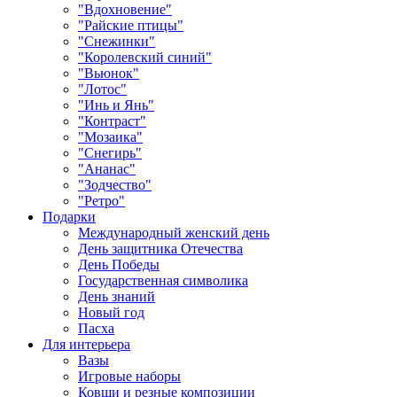
"Вдохновение"
"Райские птицы"
"Снежинки"
"Королевский синий"
"Вьюнок"
"Лотос"
"Инь и Янь"
"Контраст"
"Мозаика"
"Снегирь"
"Ананас"
"Зодчество"
"Ретро"
Подарки
Международный женский день
День защитника Отечества
День Победы
Государственная символика
День знаний
Новый год
Пасха
Для интерьера
Вазы
Игровые наборы
Ковши и резные композиции