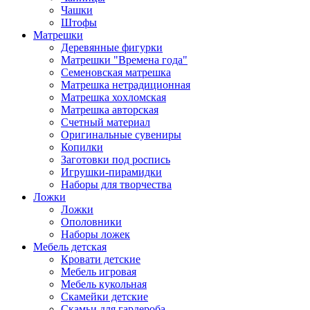
Чашки
Штофы
Матрешки
Деревянные фигурки
Матрешки "Времена года"
Семеновская матрешка
Матрешка нетрадиционная
Матрешка хохломская
Матрешка авторская
Счетный материал
Оригинальные сувениры
Копилки
Заготовки под роспись
Игрушки-пирамидки
Наборы для творчества
Ложки
Ложки
Ополовники
Наборы ложек
Мебель детская
Кровати детские
Мебель игровая
Мебель кукольная
Скамейки детские
Скамьи для гардероба