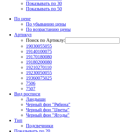
Показывать по 30
Показывать по 50
По цене
По убыванию цены
По возрастанию цены
Артикул
Поиск по Артиклу:
19030055055
19140100075
19170180080
19180200080
19210270110
19230050055
19360075025
7506
7507
Вид росписи
Ландыши
Черный фон "Рябина"
Черный фон "Цветы"
Черный фон "Ягоды"
Тип
Подсвечники
Показывать по 20