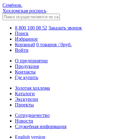
Семёнов.
Хохломская роспись
8 800 100 08 52
Заказать звонок
Поиск
Избранное
Корзина
0
0 товаров
/
0
руб.
Войти
О предприятии
Продукция
Контакты
Где купить
Золотая хохлома
Каталоги
Экскурсии
Проекты
Сотрудничество
Новости
Служебная информация
English version