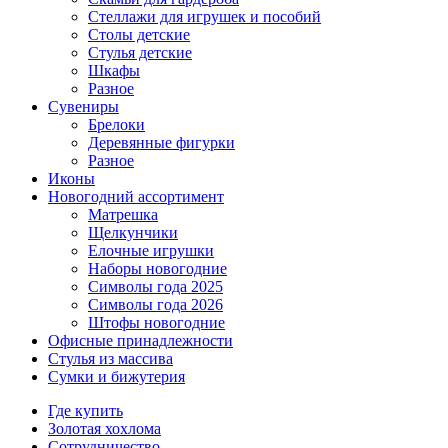
Стеллажи для игрушек и пособий
Столы детские
Стулья детские
Шкафы
Разное
Сувениры
Брелоки
Деревянные фигурки
Разное
Иконы
Новогодний ассортимент
Матрешка
Щелкунчики
Елочные игрушки
Наборы новогодние
Символы года 2025
Символы года 2026
Штофы новогодние
Офисные принадлежности
Стулья из массива
Сумки и бижутерия
Где купить
Золотая хохлома
Сотрудничество