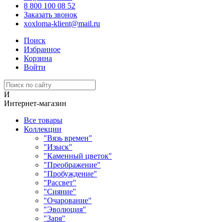
8 800 100 08 52
Заказать звонок
xoxloma-klient@mail.ru
Поиск
Избранное
Корзина
Войти
И
Интернет-магазин
Все товары
Коллекции
"Вязь времен"
"Изыск"
"Каменный цветок"
"Преображение"
"Пробуждение"
"Рассвет"
"Сияние"
"Очарование"
"Эволюция"
"Заря"