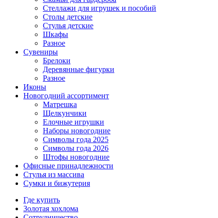
Стеллажи для игрушек и пособий
Столы детские
Стулья детские
Шкафы
Разное
Сувениры
Брелоки
Деревянные фигурки
Разное
Иконы
Новогодний ассортимент
Матрешка
Щелкунчики
Елочные игрушки
Наборы новогодние
Символы года 2025
Символы года 2026
Штофы новогодние
Офисные принадлежности
Стулья из массива
Сумки и бижутерия
Где купить
Золотая хохлома
Сотрудничество