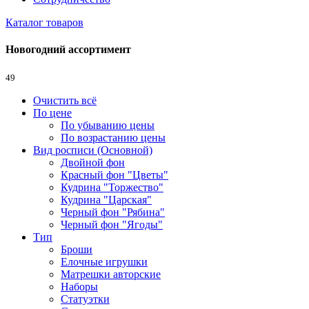
Каталог товаров
Новогодний ассортимент
49
Очистить всё
По цене
По убыванию цены
По возрастанию цены
Вид росписи (Основной)
Двойной фон
Красный фон "Цветы"
Кудрина "Торжество"
Кудрина "Царская"
Черный фон "Рябина"
Черный фон "Ягоды"
Тип
Броши
Елочные игрушки
Матрешки авторские
Наборы
Статуэтки