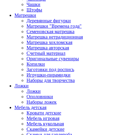
Чашки
Штофы
Матрешки
Деревянные фигурки
Матрешки "Времена года"
Семеновская матрешка
Матрешка нетрадиционная
Матрешка хохломская
Матрешка авторская
Счетный материал
Оригинальные сувениры
Копилки
Заготовки под роспись
Игрушки-пирамидки
Наборы для творчества
Ложки
Ложки
Ополовники
Наборы ложек
Мебель детская
Кровати детские
Мебель игровая
Мебель кукольная
Скамейки детские
Скамьи для гардероба