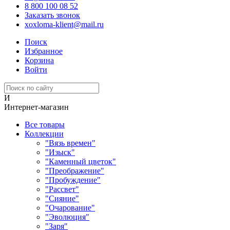
8 800 100 08 52
Заказать звонок
xoxloma-klient@mail.ru
Поиск
Избранное
Корзина
Войти
И
Интернет-магазин
Все товары
Коллекции
"Вязь времен"
"Изыск"
"Каменный цветок"
"Преображение"
"Пробуждение"
"Рассвет"
"Сияние"
"Очарование"
"Эволюция"
"Заря"