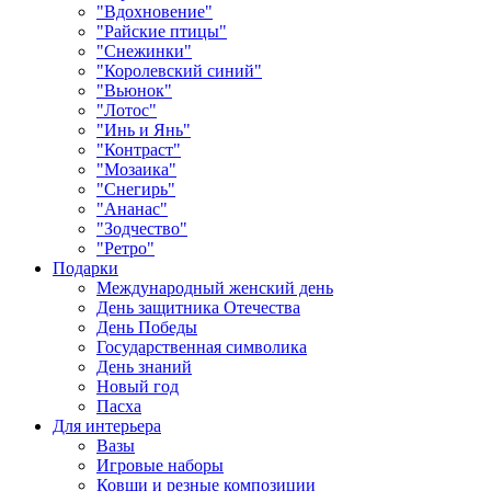
"Вдохновение"
"Райские птицы"
"Снежинки"
"Королевский синий"
"Вьюнок"
"Лотос"
"Инь и Янь"
"Контраст"
"Мозаика"
"Снегирь"
"Ананас"
"Зодчество"
"Ретро"
Подарки
Международный женский день
День защитника Отечества
День Победы
Государственная символика
День знаний
Новый год
Пасха
Для интерьера
Вазы
Игровые наборы
Ковши и резные композиции