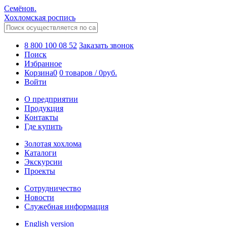
Семёнов.
Хохломская роспись
8 800 100 08 52
Заказать звонок
Поиск
Избранное
Корзина
0
0 товаров
/
0
руб.
Войти
О предприятии
Продукция
Контакты
Где купить
Золотая хохлома
Каталоги
Экскурсии
Проекты
Сотрудничество
Новости
Служебная информация
English version