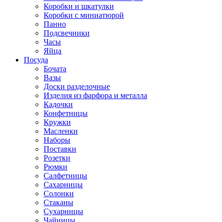
Коробки и шкатулки
Коробки с миниатюрой
Панно
Подсвечники
Часы
Яйца
Посуда
Бочата
Вазы
Доски разделочные
Изделия из фарфора и металла
Кадочки
Конфетницы
Кружки
Масленки
Наборы
Поставки
Розетки
Рюмки
Салфетницы
Сахарницы
Солонки
Стаканы
Сухарницы
Чайницы