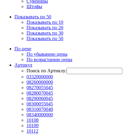
Сувениры
Штофы
Показывать по 50
Показывать по 10
Показывать по 20
Показывать по 30
Показывать по 50
По цене
По убыванию цены
По возрастанию цены
Артикул
Поиск по Артиклу:
03320000000
08260000000
08270055045
08280070045
08290060045
08300055045
08310070040
08340000000
10108
10109
10112