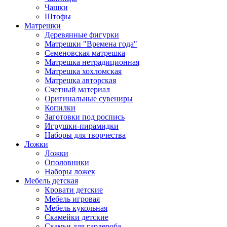
Чашки
Штофы
Матрешки
Деревянные фигурки
Матрешки "Времена года"
Семеновская матрешка
Матрешка нетрадиционная
Матрешка хохломская
Матрешка авторская
Счетный материал
Оригинальные сувениры
Копилки
Заготовки под роспись
Игрушки-пирамидки
Наборы для творчества
Ложки
Ложки
Ополовники
Наборы ложек
Мебель детская
Кровати детские
Мебель игровая
Мебель кукольная
Скамейки детские
Скамьи для гардероба