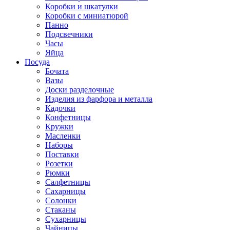
Коробки и шкатулки
Коробки с миниатюрой
Панно
Подсвечники
Часы
Яйца
Посуда
Бочата
Вазы
Доски разделочные
Изделия из фарфора и металла
Кадочки
Конфетницы
Кружки
Масленки
Наборы
Поставки
Розетки
Рюмки
Салфетницы
Сахарницы
Солонки
Стаканы
Сухарницы
Чайницы