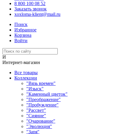
8 800 100 08 52
Заказать звонок
xoxloma-klient@mail.ru
Поиск
Избранное
Корзина
Войти
И
Интернет-магазин
Все товары
Коллекции
"Вязь времен"
"Изыск"
"Каменный цветок"
"Преображение"
"Пробуждение"
"Рассвет"
"Сияние"
"Очарование"
"Эволюция"
"Заря"