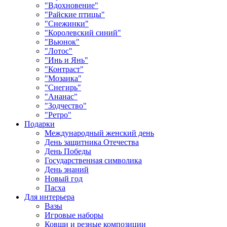
"Вдохновение"
"Райские птицы"
"Снежинки"
"Королевский синий"
"Вьюнок"
"Лотос"
"Инь и Янь"
"Контраст"
"Мозаика"
"Снегирь"
"Ананас"
"Зодчество"
"Ретро"
Подарки
Международный женский день
День защитника Отечества
День Победы
Государственная символика
День знаний
Новый год
Пасха
Для интерьера
Вазы
Игровые наборы
Ковши и резные композиции