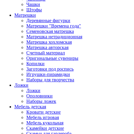
Чашки
Штофы
Матрешки
Деревянные фигурки
Матрешки "Времена года"
Семеновская матрешка
Матрешка нетрадиционная
Матрешка хохломская
Матрешка авторская
Счетный материал
Оригинальные сувениры
Копилки
Заготовки под роспись
Игрушки-пирамидки
Наборы для творчества
Ложки
Ложки
Ополовники
Наборы ложек
Мебель детская
Кровати детские
Мебель игровая
Мебель кукольная
Скамейки детские
Скамьи для гардероба