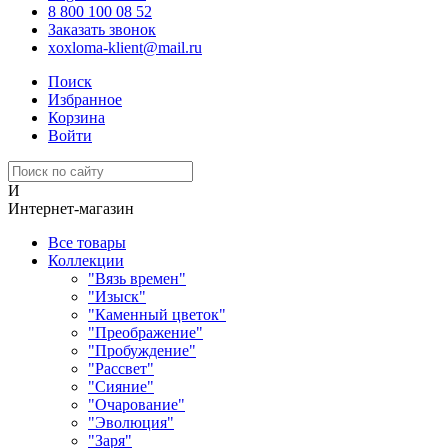
8 800 100 08 52
Заказать звонок
xoxloma-klient@mail.ru
Поиск
Избранное
Корзина
Войти
И
Интернет-магазин
Все товары
Коллекции
"Вязь времен"
"Изыск"
"Каменный цветок"
"Преображение"
"Пробуждение"
"Рассвет"
"Сияние"
"Очарование"
"Эволюция"
"Заря"