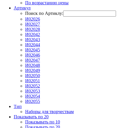
По возрастанию цены
Артикул
Поиск по Артиклу:
И02026
И02027
И02028
И02042
И02043
И02044
И02045
И02046
И02047
И02048
И02049
И02050
И02051
И02052
И02053
И02054
И02055
Тип
Наборы для творчествам
Показывать по 20
Показывать по 10
Показывать по 20