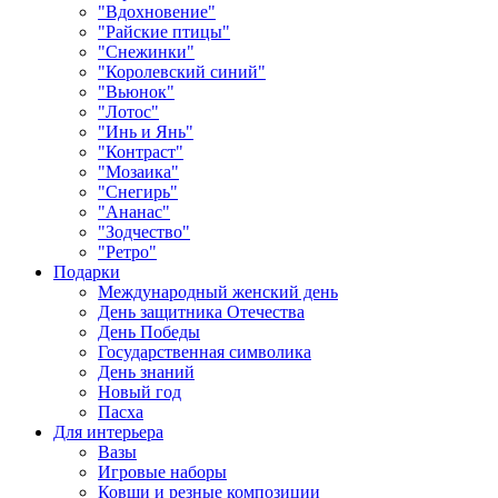
"Вдохновение"
"Райские птицы"
"Снежинки"
"Королевский синий"
"Вьюнок"
"Лотос"
"Инь и Янь"
"Контраст"
"Мозаика"
"Снегирь"
"Ананас"
"Зодчество"
"Ретро"
Подарки
Международный женский день
День защитника Отечества
День Победы
Государственная символика
День знаний
Новый год
Пасха
Для интерьера
Вазы
Игровые наборы
Ковши и резные композиции