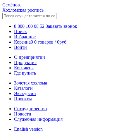
Семёнов.
Хохломская роспись
8 800 100 08 52
Заказать звонок
Поиск
Избранное
Корзина
0
0 товаров
/
0
руб.
Войти
О предприятии
Продукция
Контакты
Где купить
Золотая хохлома
Каталоги
Экскурсии
Проекты
Сотрудничество
Новости
Служебная информация
English version