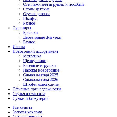
Стеллажи для игрушек и пособий
Столы детские
Стулья детские
Шкафы
Разное
Сувениры
Брелоки
Деревянные фигурки
Разное
Иконы
Новогодний ассортимент
Матрешка
Щелкунчики
Елочные игрушки
Наборы новогодние
Символы года 2025
Символы года 2026
Штофы новогодние
Офисные принадлежности
Стулья из массива
Сумки и бижутерия
Где купить
Золотая хохлома
Сотрудничество