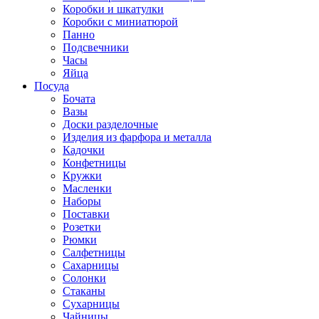
Коробки и шкатулки
Коробки с миниатюрой
Панно
Подсвечники
Часы
Яйца
Посуда
Бочата
Вазы
Доски разделочные
Изделия из фарфора и металла
Кадочки
Конфетницы
Кружки
Масленки
Наборы
Поставки
Розетки
Рюмки
Салфетницы
Сахарницы
Солонки
Стаканы
Сухарницы
Чайницы