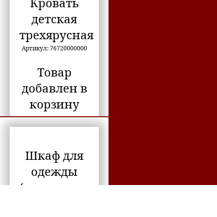
Кровать
72320000000
Оформить заказ
детская
72490520650
трехярусная
Артикул: 76720000000
72560000000
Товар
72580000000
Кровать детская трехярусная
добавлен в
72660000000
корзину
28 900
72760000000
Продолжить
покупки
73010000000
Шкаф для
Оформить заказ
73020000000
одежды
(пятисекционный)
73040000000
Артикул: 76130000000
7349