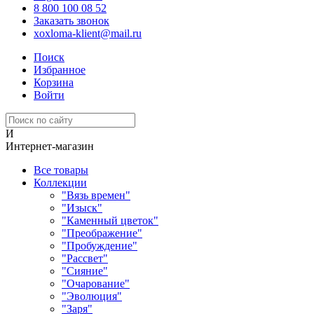
8 800 100 08 52
Заказать звонок
xoxloma-klient@mail.ru
Поиск
Избранное
Корзина
Войти
И
Интернет-магазин
Все товары
Коллекции
"Вязь времен"
"Изыск"
"Каменный цветок"
"Преображение"
"Пробуждение"
"Рассвет"
"Сияние"
"Очарование"
"Эволюция"
"Заря"