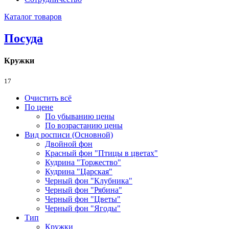
Каталог товаров
Посуда
Кружки
17
Очистить всё
По цене
По убыванию цены
По возрастанию цены
Вид росписи (Основной)
Двойной фон
Красный фон "Птицы в цветах"
Кудрина "Торжество"
Кудрина "Царская"
Черный фон "Клубника"
Черный фон "Рябина"
Черный фон "Цветы"
Черный фон "Ягоды"
Тип
Кружки