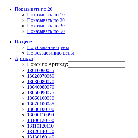
Показывать по 20
Показывать по 10
Показывать по 20
Показывать по 30
Показывать по 50
По цене
По убыванию цены
По возрастанию цены
Артикул
Поиск по Артиклу:
13010060055
13020070060
13030080070
13040080070
13050090075
13060100080
13070100085
13080100100
13090110090
13100120100
13110120110
13120140120
13130160140