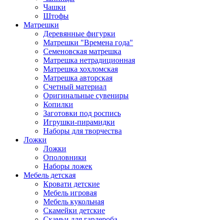
Чашки
Штофы
Матрешки
Деревянные фигурки
Матрешки "Времена года"
Семеновская матрешка
Матрешка нетрадиционная
Матрешка хохломская
Матрешка авторская
Счетный материал
Оригинальные сувениры
Копилки
Заготовки под роспись
Игрушки-пирамидки
Наборы для творчества
Ложки
Ложки
Ополовники
Наборы ложек
Мебель детская
Кровати детские
Мебель игровая
Мебель кукольная
Скамейки детские
Скамьи для гардероба