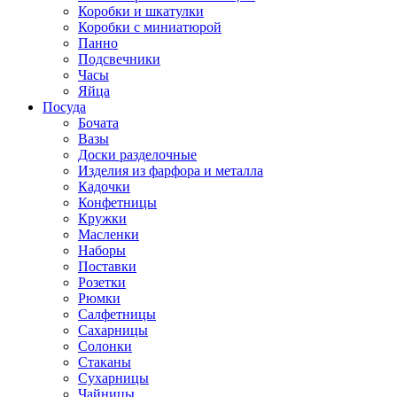
Коробки и шкатулки
Коробки с миниатюрой
Панно
Подсвечники
Часы
Яйца
Посуда
Бочата
Вазы
Доски разделочные
Изделия из фарфора и металла
Кадочки
Конфетницы
Кружки
Масленки
Наборы
Поставки
Розетки
Рюмки
Салфетницы
Сахарницы
Солонки
Стаканы
Сухарницы
Чайницы