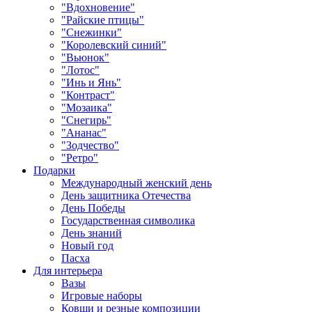
"Вдохновение"
"Райские птицы"
"Снежинки"
"Королевский синий"
"Вьюнок"
"Лотос"
"Инь и Янь"
"Контраст"
"Мозаика"
"Снегирь"
"Ананас"
"Зодчество"
"Ретро"
Подарки
Международный женский день
День защитника Отечества
День Победы
Государственная символика
День знаний
Новый год
Пасха
Для интерьера
Вазы
Игровые наборы
Ковши и резные композиции