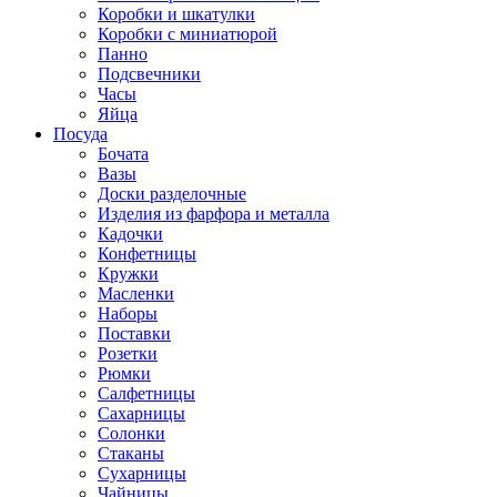
Коробки и шкатулки
Коробки с миниатюрой
Панно
Подсвечники
Часы
Яйца
Посуда
Бочата
Вазы
Доски разделочные
Изделия из фарфора и металла
Кадочки
Конфетницы
Кружки
Масленки
Наборы
Поставки
Розетки
Рюмки
Салфетницы
Сахарницы
Солонки
Стаканы
Сухарницы
Чайницы