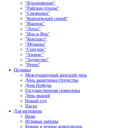
"Вдохновение"
"Райские птицы"
"Снежинки"
"Королевский синий"
"Вьюнок"
"Лотос"
"Инь и Янь"
"Контраст"
"Мозаика"
"Снегирь"
"Ананас"
"Зодчество"
"Ретро"
Подарки
Международный женский день
День защитника Отечества
День Победы
Государственная символика
День знаний
Новый год
Пасха
Для интерьера
Вазы
Игровые наборы
Ковши и резные композиции