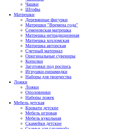
Чашки
Штофы
Матрешки
Деревянные фигурки
Матрешки "Времена года"
Семеновская матрешка
Матрешка нетрадиционная
Матрешка хохломская
Матрешка авторская
Счетный материал
Оригинальные сувениры
Копилки
Заготовки под роспись
Игрушки-пирамидки
Наборы для творчества
Ложки
Ложки
Ополовники
Наборы ложек
Мебель детская
Кровати детские
Мебель игровая
Мебель кукольная
Скамейки детские
Скамьи для гардероба