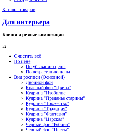
Каталог товаров
Для интерьера
Ковши и резные композиции
52
Очистить всё
По цене
По убыванию цены
По возрастанию цены
Вид росписи (Основной)
Двойной фон
Красный фон "Цветы"
Кудрина "Изобилие"
Кудрина "Преданье старины"
Кудрина "Торжество"
Кудрина "Традиция"
Кудрина "Фантазия"
Кудрина "Царская"
Черный фон "Рябина"
Черный фон "Цветы"