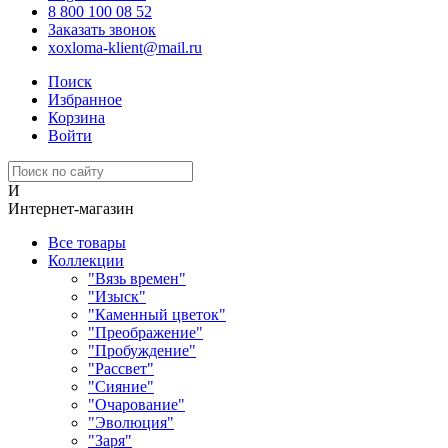
8 800 100 08 52
Заказать звонок
xoxloma-klient@mail.ru
Поиск
Избранное
Корзина
Войти
И
Интернет-магазин
Все товары
Коллекции
"Вязь времен"
"Изыск"
"Каменный цветок"
"Преображение"
"Пробуждение"
"Рассвет"
"Сияние"
"Очарование"
"Эволюция"
"Заря"