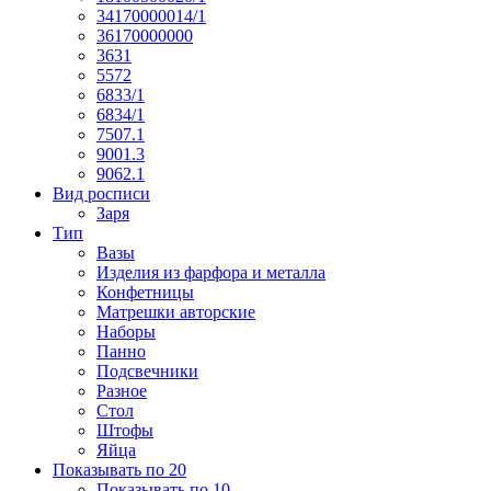
34170000014/1
36170000000
3631
5572
6833/1
6834/1
7507.1
9001.3
9062.1
Вид росписи
Заря
Тип
Вазы
Изделия из фарфора и металла
Конфетницы
Матрешки авторские
Наборы
Панно
Подсвечники
Разное
Стол
Штофы
Яйца
Показывать по 20
Показывать по 10