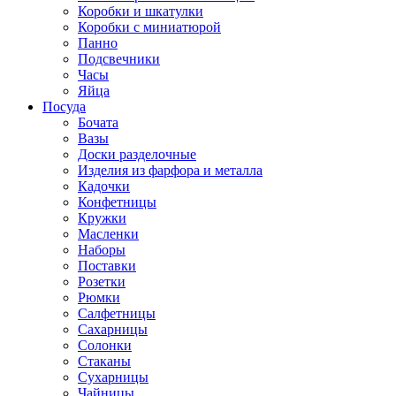
Коробки и шкатулки
Коробки с миниатюрой
Панно
Подсвечники
Часы
Яйца
Посуда
Бочата
Вазы
Доски разделочные
Изделия из фарфора и металла
Кадочки
Конфетницы
Кружки
Масленки
Наборы
Поставки
Розетки
Рюмки
Салфетницы
Сахарницы
Солонки
Стаканы
Сухарницы
Чайницы