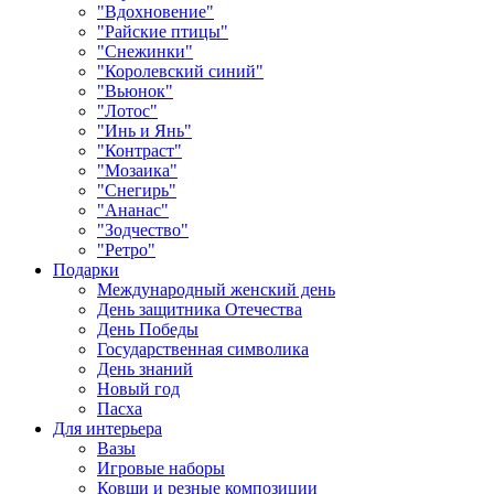
"Вдохновение"
"Райские птицы"
"Снежинки"
"Королевский синий"
"Вьюнок"
"Лотос"
"Инь и Янь"
"Контраст"
"Мозаика"
"Снегирь"
"Ананас"
"Зодчество"
"Ретро"
Подарки
Международный женский день
День защитника Отечества
День Победы
Государственная символика
День знаний
Новый год
Пасха
Для интерьера
Вазы
Игровые наборы
Ковши и резные композиции