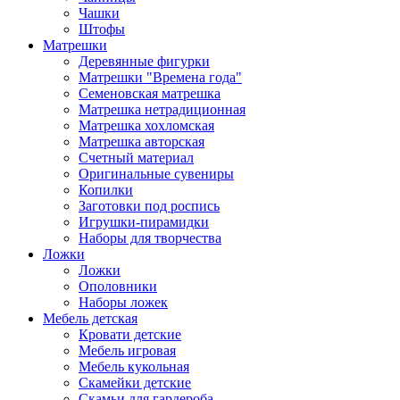
Чашки
Штофы
Матрешки
Деревянные фигурки
Матрешки "Времена года"
Семеновская матрешка
Матрешка нетрадиционная
Матрешка хохломская
Матрешка авторская
Счетный материал
Оригинальные сувениры
Копилки
Заготовки под роспись
Игрушки-пирамидки
Наборы для творчества
Ложки
Ложки
Ополовники
Наборы ложек
Мебель детская
Кровати детские
Мебель игровая
Мебель кукольная
Скамейки детские
Скамьи для гардероба