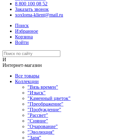
8 800 100 08 52
Заказать звонок
xoxloma-klient@mail.ru
Поиск
Избранное
Корзина
Войти
И
Интернет-магазин
Все товары
Коллекции
"Вязь времен"
"Изыск"
"Каменный цветок"
"Преображение"
"Пробуждение"
"Рассвет"
"Сияние"
"Очарование"
"Эволюция"
"Заря"