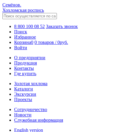
Семёнов.
Хохломская роспись
8 800 100 08 52
Заказать звонок
Поиск
Избранное
Корзина
0
0 товаров
/
0
руб.
Войти
О предприятии
Продукция
Контакты
Где купить
Золотая хохлома
Каталоги
Экскурсии
Проекты
Сотрудничество
Новости
Служебная информация
English version