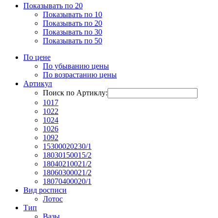
Показывать по 20
Показывать по 10
Показывать по 20
Показывать по 30
Показывать по 50
По цене
По убыванию цены
По возрастанию цены
Артикул
Поиск по Артиклу:
1017
1022
1024
1026
1092
15300020230/1
18030150015/2
18040210021/2
18060300021/2
18070400020/1
Вид росписи
Лотос
Тип
Вазы