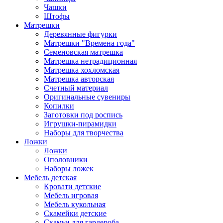
Чашки
Штофы
Матрешки
Деревянные фигурки
Матрешки "Времена года"
Семеновская матрешка
Матрешка нетрадиционная
Матрешка хохломская
Матрешка авторская
Счетный материал
Оригинальные сувениры
Копилки
Заготовки под роспись
Игрушки-пирамидки
Наборы для творчества
Ложки
Ложки
Ополовники
Наборы ложек
Мебель детская
Кровати детские
Мебель игровая
Мебель кукольная
Скамейки детские
Скамьи для гардероба