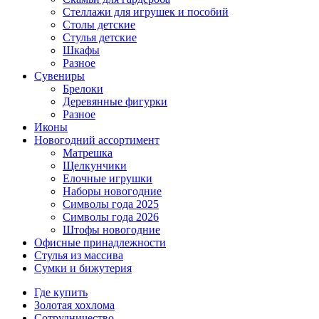
Стеллажи для игрушек и пособий
Столы детские
Стулья детские
Шкафы
Разное
Сувениры
Брелоки
Деревянные фигурки
Разное
Иконы
Новогодний ассортимент
Матрешка
Щелкунчики
Елочные игрушки
Наборы новогодние
Символы года 2025
Символы года 2026
Штофы новогодние
Офисные принадлежности
Стулья из массива
Сумки и бижутерия
Где купить
Золотая хохлома
Сотрудничество