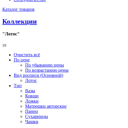
Каталог товаров
Коллекции
"Лотос"
10
Очистить всё
По цене
По убыванию цены
По возрастанию цены
Вид росписи (Основной)
Лотос
Тип
Вазы
Ковши
Ложки
Матрешки авторские
Панно
Сухарницы
Чашки