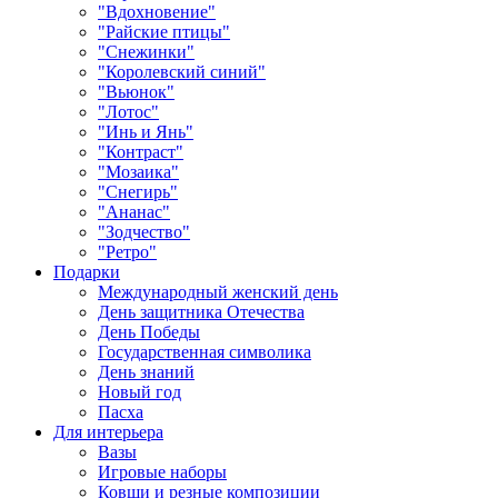
"Вдохновение"
"Райские птицы"
"Снежинки"
"Королевский синий"
"Вьюнок"
"Лотос"
"Инь и Янь"
"Контраст"
"Мозаика"
"Снегирь"
"Ананас"
"Зодчество"
"Ретро"
Подарки
Международный женский день
День защитника Отечества
День Победы
Государственная символика
День знаний
Новый год
Пасха
Для интерьера
Вазы
Игровые наборы
Ковши и резные композиции