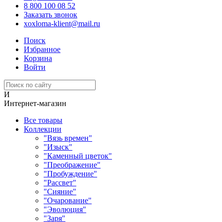
8 800 100 08 52
Заказать звонок
xoxloma-klient@mail.ru
Поиск
Избранное
Корзина
Войти
И
Интернет-магазин
Все товары
Коллекции
"Вязь времен"
"Изыск"
"Каменный цветок"
"Преображение"
"Пробуждение"
"Рассвет"
"Сияние"
"Очарование"
"Эволюция"
"Заря"