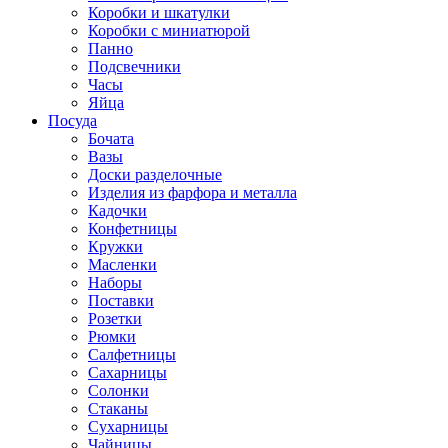
Коробки и шкатулки
Коробки с миниатюрой
Панно
Подсвечники
Часы
Яйца
Посуда
Бочата
Вазы
Доски разделочные
Изделия из фарфора и металла
Кадочки
Конфетницы
Кружки
Масленки
Наборы
Поставки
Розетки
Рюмки
Салфетницы
Сахарницы
Солонки
Стаканы
Сухарницы
Чайницы