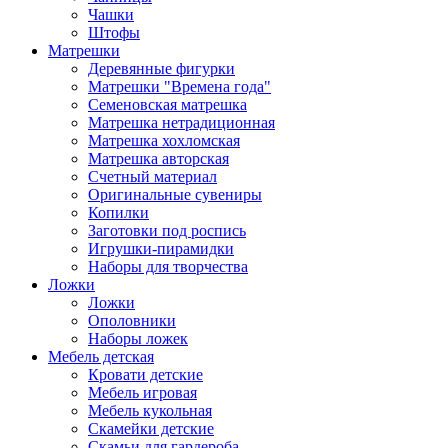
Чашки
Штофы
Матрешки
Деревянные фигурки
Матрешки "Времена года"
Семеновская матрешка
Матрешка нетрадиционная
Матрешка хохломская
Матрешка авторская
Счетный материал
Оригинальные сувениры
Копилки
Заготовки под роспись
Игрушки-пирамидки
Наборы для творчества
Ложки
Ложки
Ополовники
Наборы ложек
Мебель детская
Кровати детские
Мебель игровая
Мебель кукольная
Скамейки детские
Скамьи для гардероба