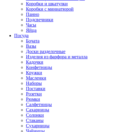
Коробки и шкатулки
Коробки с миниатюрой
Панно
Подсвечники
Часы
Яйца
Посуда
Бочата
Вазы
Доски разделочные
Изделия из фарфора и металла
Кадочки
Конфетницы
Кружки
Масленки
Наборы
Поставки
Розетки
Рюмки
Салфетницы
Сахарницы
Солонки
Стаканы
Сухарницы
Чайницы