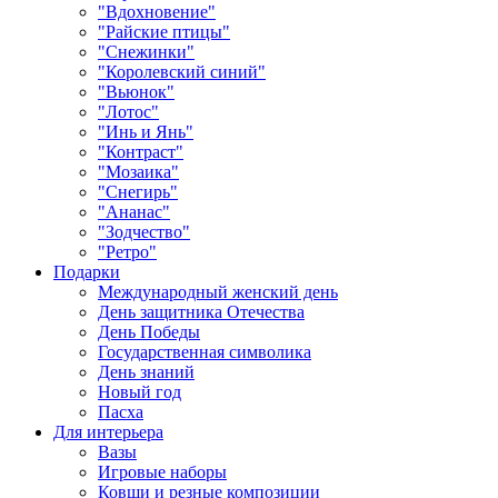
"Вдохновение"
"Райские птицы"
"Снежинки"
"Королевский синий"
"Вьюнок"
"Лотос"
"Инь и Янь"
"Контраст"
"Мозаика"
"Снегирь"
"Ананас"
"Зодчество"
"Ретро"
Подарки
Международный женский день
День защитника Отечества
День Победы
Государственная символика
День знаний
Новый год
Пасха
Для интерьера
Вазы
Игровые наборы
Ковши и резные композиции