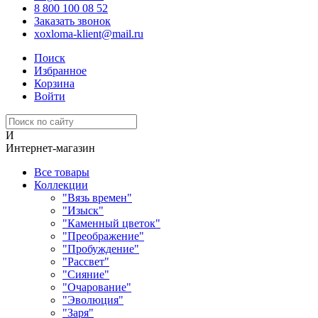
8 800 100 08 52
Заказать звонок
xoxloma-klient@mail.ru
Поиск
Избранное
Корзина
Войти
И
Интернет-магазин
Все товары
Коллекции
"Вязь времен"
"Изыск"
"Каменный цветок"
"Преображение"
"Пробуждение"
"Рассвет"
"Сияние"
"Очарование"
"Эволюция"
"Заря"