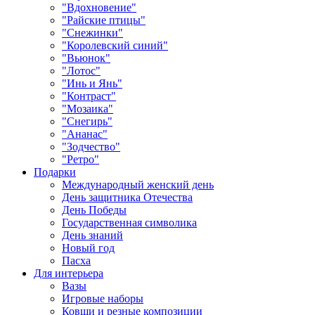
"Вдохновение"
"Райские птицы"
"Снежинки"
"Королевский синий"
"Вьюнок"
"Лотос"
"Инь и Янь"
"Контраст"
"Мозаика"
"Снегирь"
"Ананас"
"Зодчество"
"Ретро"
Подарки
Международный женский день
День защитника Отечества
День Победы
Государственная символика
День знаний
Новый год
Пасха
Для интерьера
Вазы
Игровые наборы
Ковши и резные композиции