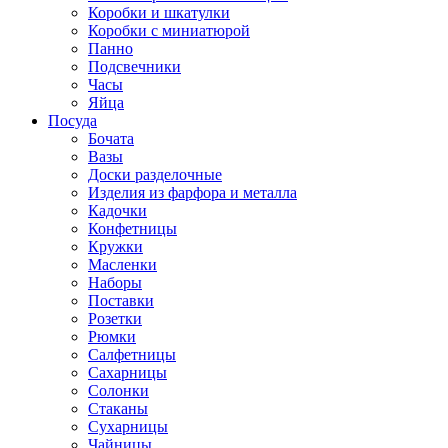
Коробки и шкатулки
Коробки с миниатюрой
Панно
Подсвечники
Часы
Яйца
Посуда
Бочата
Вазы
Доски разделочные
Изделия из фарфора и металла
Кадочки
Конфетницы
Кружки
Масленки
Наборы
Поставки
Розетки
Рюмки
Салфетницы
Сахарницы
Солонки
Стаканы
Сухарницы
Чайницы