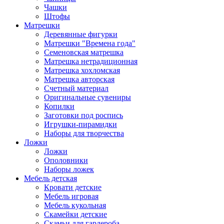
Чашки
Штофы
Матрешки
Деревянные фигурки
Матрешки "Времена года"
Семеновская матрешка
Матрешка нетрадиционная
Матрешка хохломская
Матрешка авторская
Счетный материал
Оригинальные сувениры
Копилки
Заготовки под роспись
Игрушки-пирамидки
Наборы для творчества
Ложки
Ложки
Ополовники
Наборы ложек
Мебель детская
Кровати детские
Мебель игровая
Мебель кукольная
Скамейки детские
Скамьи для гардероба