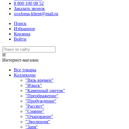
8 800 100 08 52
Заказать звонок
xoxloma-klient@mail.ru
Поиск
Избранное
Корзина
Войти
И
Интернет-магазин
Все товары
Коллекции
"Вязь времен"
"Изыск"
"Каменный цветок"
"Преображение"
"Пробуждение"
"Рассвет"
"Сияние"
"Очарование"
"Эволюция"
"Заря"