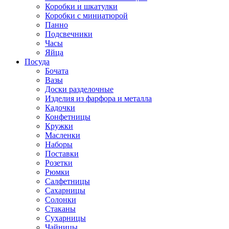
Коробки и шкатулки
Коробки с миниатюрой
Панно
Подсвечники
Часы
Яйца
Посуда
Бочата
Вазы
Доски разделочные
Изделия из фарфора и металла
Кадочки
Конфетницы
Кружки
Масленки
Наборы
Поставки
Розетки
Рюмки
Салфетницы
Сахарницы
Солонки
Стаканы
Сухарницы
Чайницы