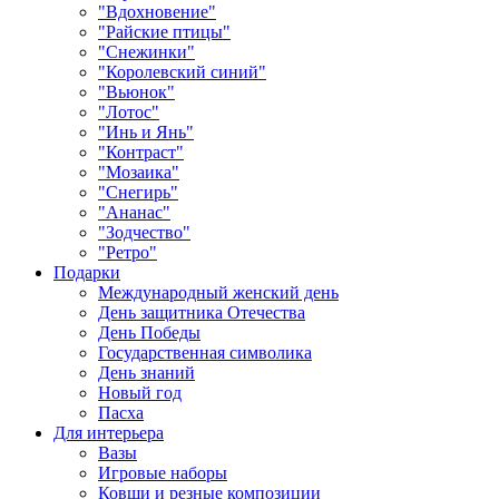
"Вдохновение"
"Райские птицы"
"Снежинки"
"Королевский синий"
"Вьюнок"
"Лотос"
"Инь и Янь"
"Контраст"
"Мозаика"
"Снегирь"
"Ананас"
"Зодчество"
"Ретро"
Подарки
Международный женский день
День защитника Отечества
День Победы
Государственная символика
День знаний
Новый год
Пасха
Для интерьера
Вазы
Игровые наборы
Ковши и резные композиции