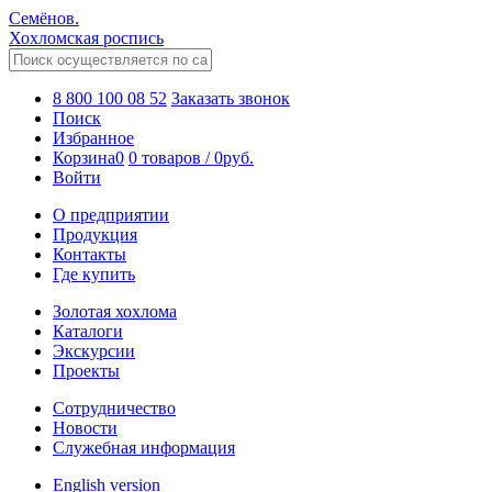
Семёнов.
Хохломская роспись
8 800 100 08 52
Заказать звонок
Поиск
Избранное
Корзина
0
0 товаров
/
0
руб.
Войти
О предприятии
Продукция
Контакты
Где купить
Золотая хохлома
Каталоги
Экскурсии
Проекты
Сотрудничество
Новости
Служебная информация
English version