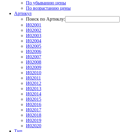
По убыванию цены
По возрастанию цены
Артикул
Поиск по Артиклу:
И02001
И02002
И02003
И02004
И02005
И02006
И02007
И02008
И02009
И02010
И02011
И02012
И02013
И02014
И02015
И02016
И02017
И02018
И02019
И02020
Тип