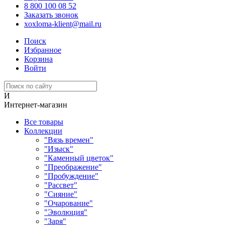
8 800 100 08 52
Заказать звонок
xoxloma-klient@mail.ru
Поиск
Избранное
Корзина
Войти
И
Интернет-магазин
Все товары
Коллекции
"Вязь времен"
"Изыск"
"Каменный цветок"
"Преображение"
"Пробуждение"
"Рассвет"
"Сияние"
"Очарование"
"Эволюция"
"Заря"