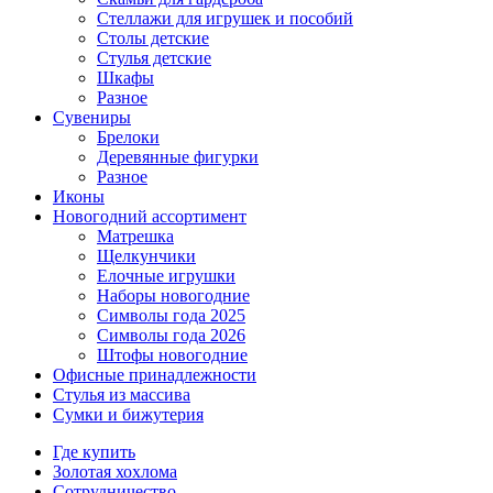
Стеллажи для игрушек и пособий
Столы детские
Стулья детские
Шкафы
Разное
Сувениры
Брелоки
Деревянные фигурки
Разное
Иконы
Новогодний ассортимент
Матрешка
Щелкунчики
Елочные игрушки
Наборы новогодние
Символы года 2025
Символы года 2026
Штофы новогодние
Офисные принадлежности
Стулья из массива
Сумки и бижутерия
Где купить
Золотая хохлома
Сотрудничество