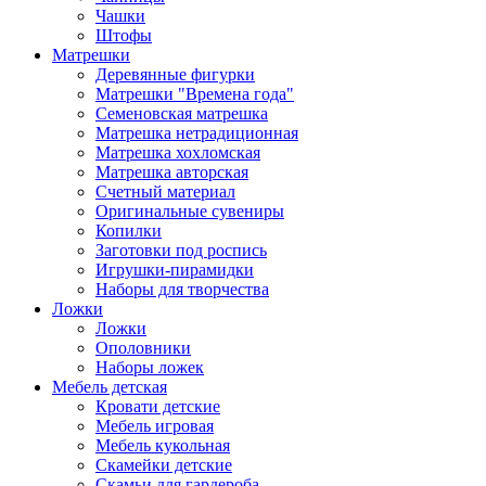
Чашки
Штофы
Матрешки
Деревянные фигурки
Матрешки "Времена года"
Семеновская матрешка
Матрешка нетрадиционная
Матрешка хохломская
Матрешка авторская
Счетный материал
Оригинальные сувениры
Копилки
Заготовки под роспись
Игрушки-пирамидки
Наборы для творчества
Ложки
Ложки
Ополовники
Наборы ложек
Мебель детская
Кровати детские
Мебель игровая
Мебель кукольная
Скамейки детские
Скамьи для гардероба