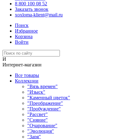
8 800 100 08 52
Заказать звонок
xoxloma-klient@mail.ru
Поиск
Избранное
Корзина
Войти
И
Интернет-магазин
Все товары
Коллекции
"Вязь времен"
"Изыск"
"Каменный цветок"
"Преображение"
"Пробуждение"
"Рассвет"
"Сияние"
"Очарование"
"Эволюция"
"Заря"