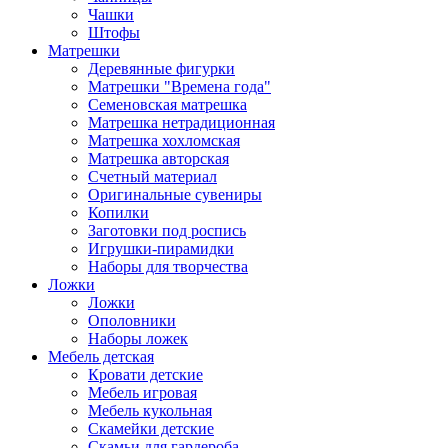
Чашки
Штофы
Матрешки
Деревянные фигурки
Матрешки "Времена года"
Семеновская матрешка
Матрешка нетрадиционная
Матрешка хохломская
Матрешка авторская
Счетный материал
Оригинальные сувениры
Копилки
Заготовки под роспись
Игрушки-пирамидки
Наборы для творчества
Ложки
Ложки
Ополовники
Наборы ложек
Мебель детская
Кровати детские
Мебель игровая
Мебель кукольная
Скамейки детские
Скамьи для гардероба