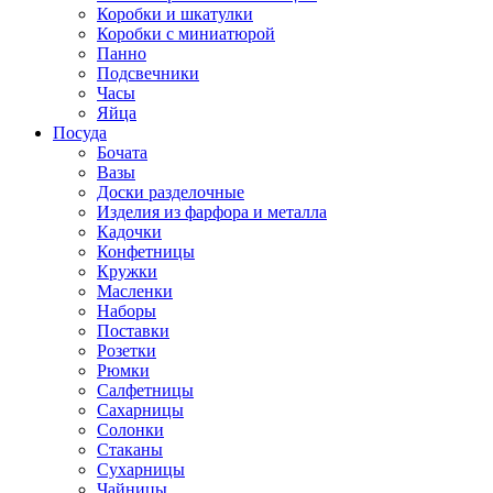
Коробки и шкатулки
Коробки с миниатюрой
Панно
Подсвечники
Часы
Яйца
Посуда
Бочата
Вазы
Доски разделочные
Изделия из фарфора и металла
Кадочки
Конфетницы
Кружки
Масленки
Наборы
Поставки
Розетки
Рюмки
Салфетницы
Сахарницы
Солонки
Стаканы
Сухарницы
Чайницы