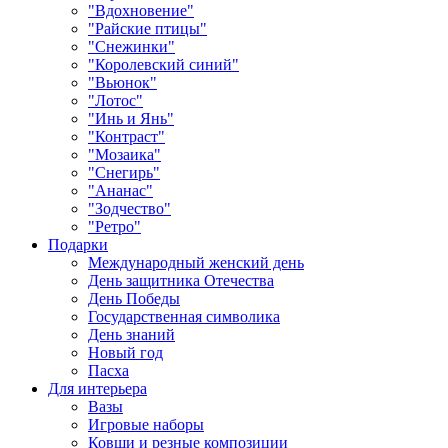
"Вдохновение"
"Райские птицы"
"Снежинки"
"Королевский синий"
"Вьюнок"
"Лотос"
"Инь и Янь"
"Контраст"
"Мозаика"
"Снегирь"
"Ананас"
"Зодчество"
"Ретро"
Подарки
Международный женский день
День защитника Отечества
День Победы
Государственная символика
День знаний
Новый год
Пасха
Для интерьера
Вазы
Игровые наборы
Ковши и резные композиции