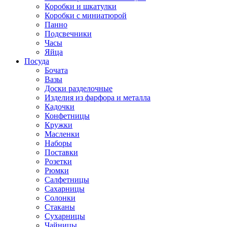
Коробки и шкатулки
Коробки с миниатюрой
Панно
Подсвечники
Часы
Яйца
Посуда
Бочата
Вазы
Доски разделочные
Изделия из фарфора и металла
Кадочки
Конфетницы
Кружки
Масленки
Наборы
Поставки
Розетки
Рюмки
Салфетницы
Сахарницы
Солонки
Стаканы
Сухарницы
Чайницы