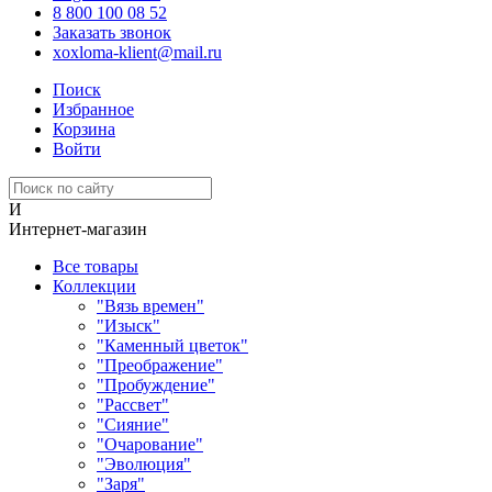
8 800 100 08 52
Заказать звонок
xoxloma-klient@mail.ru
Поиск
Избранное
Корзина
Войти
И
Интернет-магазин
Все товары
Коллекции
"Вязь времен"
"Изыск"
"Каменный цветок"
"Преображение"
"Пробуждение"
"Рассвет"
"Сияние"
"Очарование"
"Эволюция"
"Заря"