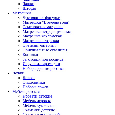
Чашки
Штофы
Матрешки
Деревянные фигурки
Матрешки "Времена года"
Семеновская матрешка
Матрешка нетрадиционная
Матрешка хохломская
Матрешка авторская
Счетный материал
Оригинальные сувениры
Копилки
Заготовки под роспись
Игрушки-пирамидки
Наборы для творчества
Ложки
Ложки
Ополовники
Наборы ложек
Мебель детская
Кровати детские
Мебель игровая
Мебель кукольная
Скамейки детские
Скамьи для гардероба