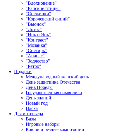
"Вдохновение"
"Райские птицы"
"Снежинки"
"Королевский синий"
"Вьюнок"
"Лотос"
"Инь и Янь"
"Контраст"
"Мозаика"
"Снегирь"
"Ананас"
"Зодчество"
"Ретро"
Подарки
Международный женский день
День защитника Отечества
День Победы
Государственная символика
День знаний
Новый год
Пасха
Для интерьера
Вазы
Игровые наборы
Ковши и резные композиции