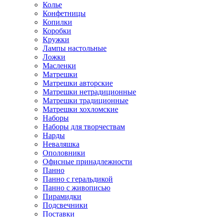
Колье
Конфетницы
Копилки
Коробки
Кружки
Лампы настольные
Ложки
Масленки
Матрешки
Матрешки авторские
Матрешки нетрадиционные
Матрешки традиционные
Матрешки хохломские
Наборы
Наборы для творчествам
Нарды
Неваляшка
Ополовники
Офисные принадлежности
Панно
Панно с геральдикой
Панно с живописью
Пирамидки
Подсвечники
Поставки