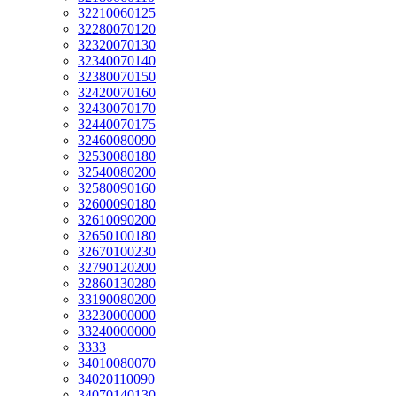
32210060125
32280070120
32320070130
32340070140
32380070150
32420070160
32430070170
32440070175
32460080090
32530080180
32540080200
32580090160
32600090180
32610090200
32650100180
32670100230
32790120200
32860130280
33190080200
33230000000
33240000000
3333
34010080070
34020110090
34070140130