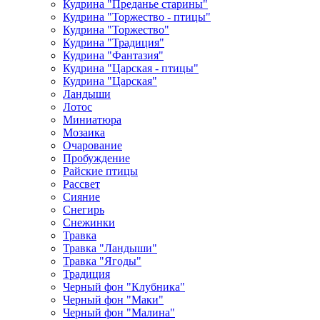
Кудрина "Преданье старины"
Кудрина "Торжество - птицы"
Кудрина "Торжество"
Кудрина "Традиция"
Кудрина "Фантазия"
Кудрина "Царская - птицы"
Кудрина "Царская"
Ландыши
Лотос
Миниатюра
Мозаика
Очарование
Пробуждение
Райские птицы
Рассвет
Сияние
Снегирь
Снежинки
Травка
Травка "Ландыши"
Травка "Ягоды"
Традиция
Черный фон "Клубника"
Черный фон "Маки"
Черный фон "Малина"