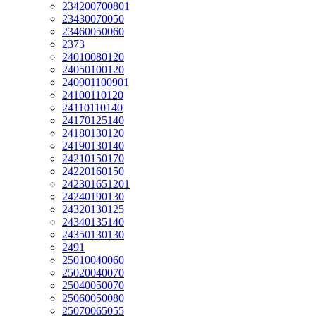
234200700801
23430070050
23460050060
2373
24010080120
24050100120
240901100901
24100110120
24110110140
24170125140
24180130120
24190130140
24210150170
24220160150
242301651201
24240190130
24320130125
24340135140
24350130130
2491
25010040060
25020040070
25040050070
25060050080
25070065055