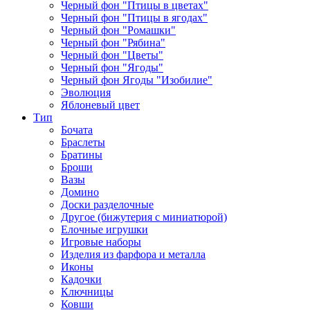
Черный фон "Птицы в цветах"
Черный фон "Птицы в ягодах"
Черный фон "Ромашки"
Черный фон "Рябина"
Черный фон "Цветы"
Черный фон "Ягоды"
Черный фон Ягоды "Изобилие"
Эволюция
Яблоневый цвет
Тип
Бочата
Браслеты
Братины
Броши
Вазы
Домино
Доски разделочные
Другое (бижутерия с миниатюрой)
Елочные игрушки
Игровые наборы
Изделия из фарфора и металла
Иконы
Кадочки
Ключницы
Ковши