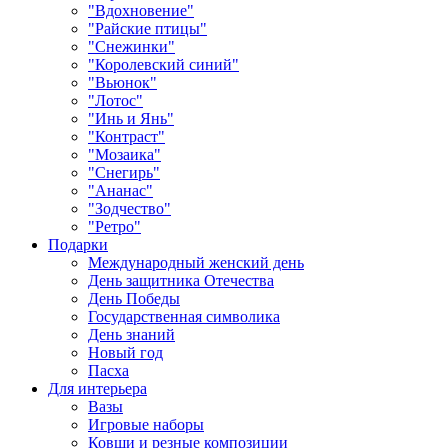
"Вдохновение"
"Райские птицы"
"Снежинки"
"Королевский синий"
"Вьюнок"
"Лотос"
"Инь и Янь"
"Контраст"
"Мозаика"
"Снегирь"
"Ананас"
"Зодчество"
"Ретро"
Подарки
Международный женский день
День защитника Отечества
День Победы
Государственная символика
День знаний
Новый год
Пасха
Для интерьера
Вазы
Игровые наборы
Ковши и резные композиции