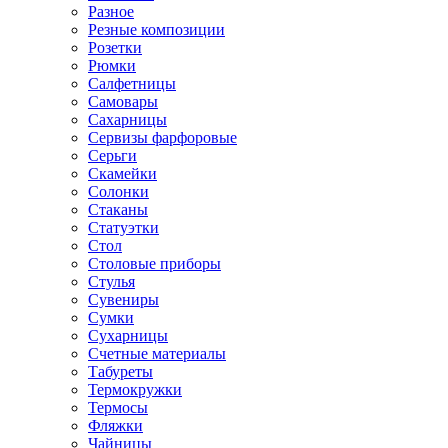
Разное
Резные композиции
Розетки
Рюмки
Салфетницы
Самовары
Сахарницы
Сервизы фарфоровые
Серьги
Скамейки
Солонки
Стаканы
Статуэтки
Стол
Столовые приборы
Стулья
Сувениры
Сумки
Сухарницы
Счетные материалы
Табуреты
Термокружки
Термосы
Фляжки
Чайницы