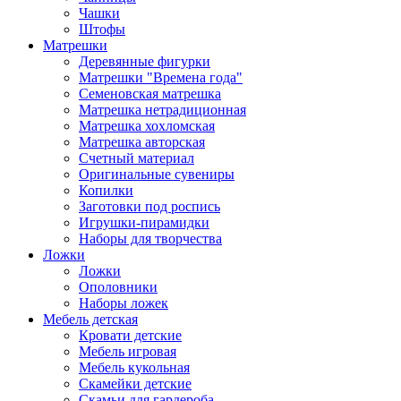
Чашки
Штофы
Матрешки
Деревянные фигурки
Матрешки "Времена года"
Семеновская матрешка
Матрешка нетрадиционная
Матрешка хохломская
Матрешка авторская
Счетный материал
Оригинальные сувениры
Копилки
Заготовки под роспись
Игрушки-пирамидки
Наборы для творчества
Ложки
Ложки
Ополовники
Наборы ложек
Мебель детская
Кровати детские
Мебель игровая
Мебель кукольная
Скамейки детские
Скамьи для гардероба