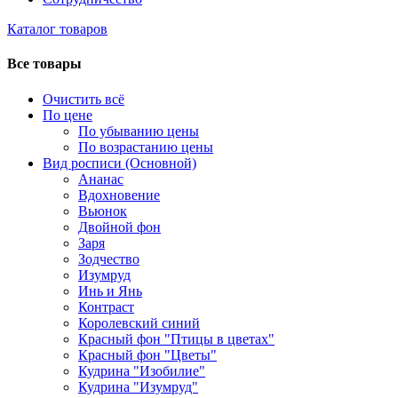
Каталог товаров
Все товары
Очистить всё
По цене
По убыванию цены
По возрастанию цены
Вид росписи (Основной)
Ананас
Вдохновение
Вьюнок
Двойной фон
Заря
Зодчество
Изумруд
Инь и Янь
Контраст
Королевский синий
Красный фон "Птицы в цветах"
Красный фон "Цветы"
Кудрина "Изобилие"
Кудрина "Изумруд"