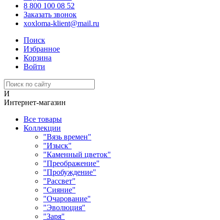
8 800 100 08 52
Заказать звонок
xoxloma-klient@mail.ru
Поиск
Избранное
Корзина
Войти
И
Интернет-магазин
Все товары
Коллекции
"Вязь времен"
"Изыск"
"Каменный цветок"
"Преображение"
"Пробуждение"
"Рассвет"
"Сияние"
"Очарование"
"Эволюция"
"Заря"