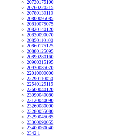
20730175100
20760220215
20780130110
20800095085
20810075075
20820140120
20830090070
20850110100
20860175125
20880125095
20890280160
20900315195
20930085070
22010000000
22290110050
22540125115
22600040120
23090040080
23120040090
23260080090
23280055080
23290045085
23360090055
23400060040
2342.1