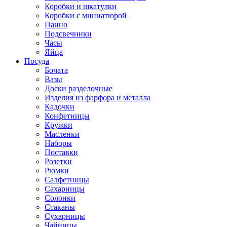
Коробки и шкатулки
Коробки с миниатюрой
Панно
Подсвечники
Часы
Яйца
Посуда
Бочата
Вазы
Доски разделочные
Изделия из фарфора и металла
Кадочки
Конфетницы
Кружки
Масленки
Наборы
Поставки
Розетки
Рюмки
Салфетницы
Сахарницы
Солонки
Стаканы
Сухарницы
Чайницы